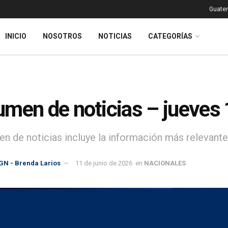
Guatem
INICIO
NOSOTROS
NOTICIAS
CATEGORÍAS
men de noticias – jueves 
en de noticias incluye la información más relevante 
GN - Brenda Larios
11 de junio de 2026
en
NACIONALES