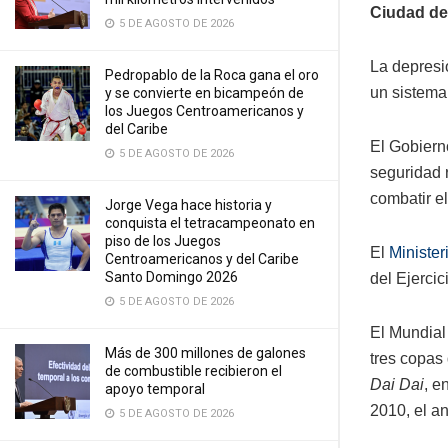
Ciudad de
5 DE AGOSTO DE 2026
La depresió
Pedropablo de la Roca gana el oro
un sistema
y se convierte en bicampeón de
los Juegos Centroamericanos y
del Caribe
El Gobiern
5 DE AGOSTO DE 2026
seguridad 
combatir e
Jorge Vega hace historia y
conquista el tetracampeonato en
piso de los Juegos
El
Minister
Centroamericanos y del Caribe
Santo Domingo 2026
del Ejerci
5 DE AGOSTO DE 2026
El Mundial 
Más de 300 millones de galones
tres copas
de combustible recibieron el
Dai Dai
, e
apoyo temporal
2010, el an
5 DE AGOSTO DE 2026