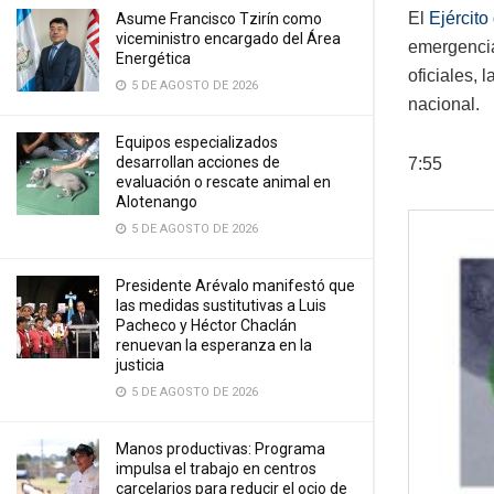
El
Ejércit
Asume Francisco Tzirín como
viceministro encargado del Área
emergencia
Energética
oficiales, 
5 DE AGOSTO DE 2026
nacional.
Equipos especializados
desarrollan acciones de
7:55
evaluación o rescate animal en
Alotenango
5 DE AGOSTO DE 2026
Presidente Arévalo manifestó que
las medidas sustitutivas a Luis
Pacheco y Héctor Chaclán
renuevan la esperanza en la
justicia
5 DE AGOSTO DE 2026
Manos productivas: Programa
impulsa el trabajo en centros
carcelarios para reducir el ocio de