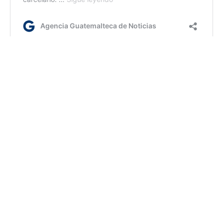
lr/jm
Etiquetas:
Atención
Hospital Roosevelt
MSPAS
AGN.GT - 2021
Sitio web desarrollado por: