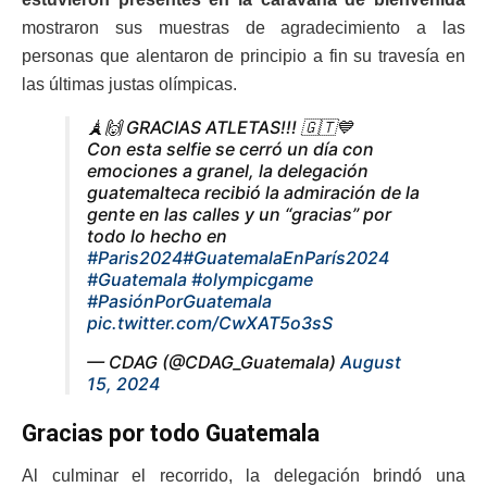
mostraron sus muestras de agradecimiento a las
personas que alentaron de principio a fin su travesía en
las últimas justas olímpicas.
🗼🙌 GRACIAS ATLETAS!!! 🇬🇹💙
Con esta selfie se cerró un día con
emociones a granel, la delegación
guatemalteca recibió la admiración de la
gente en las calles y un “gracias” por
todo lo hecho en
#Paris2024
#GuatemalaEnParís2024
#Guatemala
#olympicgame
#PasiónPorGuatemala
pic.twitter.com/CwXAT5o3sS
— CDAG (@CDAG_Guatemala)
August
15, 2024
Gracias por todo Guatemala
Al culminar el recorrido, la delegación brindó una