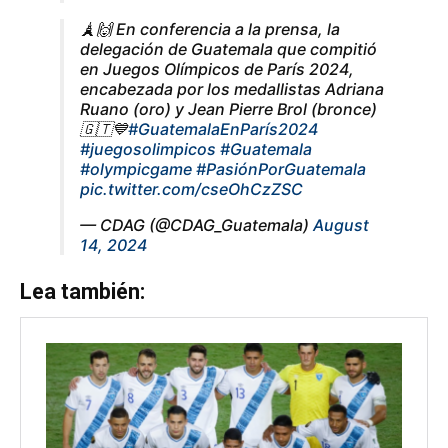
🗼🙌 En conferencia a la prensa, la
delegación de Guatemala que compitió
en Juegos Olímpicos de París 2024,
encabezada por los medallistas Adriana
Ruano (oro) y Jean Pierre Brol (bronce)
🇬🇹💙
#GuatemalaEnParís2024
#juegosolimpicos
#Guatemala
#olympicgame
#PasiónPorGuatemala
pic.twitter.com/cseOhCzZSC
— CDAG (@CDAG_Guatemala)
August
14, 2024
Lea también: