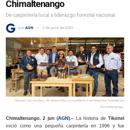
Chimaltenango
De carpintería local a liderazgo forestal nacional.
por
AGN
2 de junio de 2025
Tikonel: Un modelo de desarrollo comunitario e innovación forestal en
Chimaltenango.
Chimaltenango, 2 jun
(AGN).
–
La historia de
Tikonel
inició como una pequeña carpintería en 1996 y fue