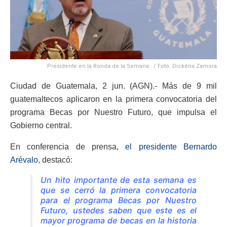
Presidente en la Ronda de la Semana . / Foto: Dickéns Zamora
Ciudad de Guatemala, 2 jun. (AGN).- Más de 9 mil
guatemaltecos aplicaron en la primera convocatoria del
programa Becas por Nuestro Futuro, que impulsa el
Gobierno central.
En conferencia de prensa,
el presidente Bernardo
Arévalo
, destacó:
Un hito importante de esta semana es
que se cerró la primera convocatoria
para el programa Becas por Nuestro
Futuro, ustedes saben que este es el
mayor programa de becas en la historia