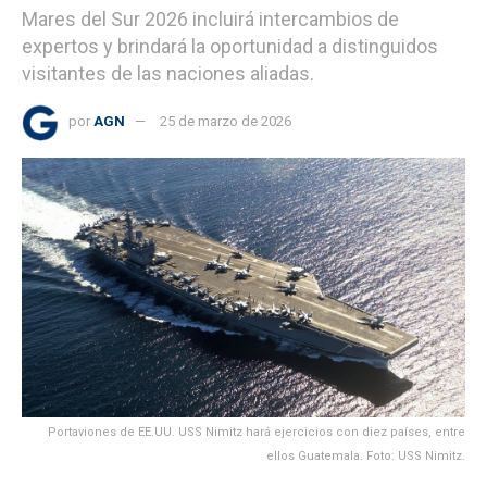
Mares del Sur 2026 incluirá intercambios de
expertos y brindará la oportunidad a distinguidos
visitantes de las naciones aliadas.
por
AGN
25 de marzo de 2026
Portaviones de EE.UU. USS Nimitz hará ejercicios con diez países, entre
ellos Guatemala. Foto: USS Nimitz.