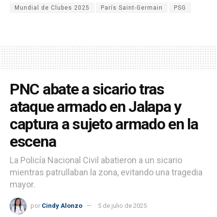
Mundial de Clubes 2025
París Saint-Germain
PSG
PNC abate a sicario tras
ataque armado en Jalapa y
captura a sujeto armado en la
escena
La Policía Nacional Civil abatieron a un sicario
mientras patrullaban la zona, evitando una tragedia
mayor.
por
Cindy Alonzo
5 de julio de 2025