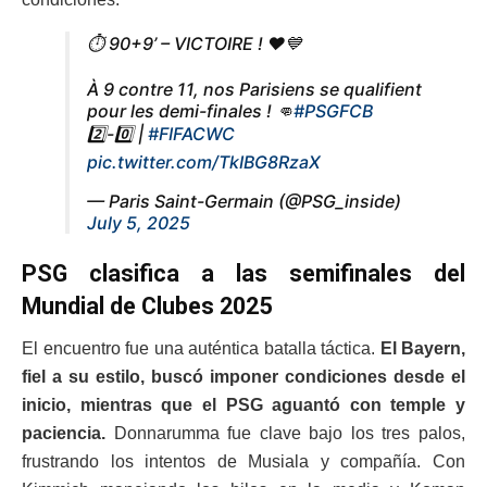
⏱️ 90+9’ – VICTOIRE ! ❤️💙
À 9 contre 11, nos Parisiens se qualifient
pour les demi-finales ! 👊
#PSGFCB
2️⃣-0️⃣ |
#FIFACWC
pic.twitter.com/TkIBG8RzaX
— Paris Saint-Germain (@PSG_inside)
July 5, 2025
PSG clasifica a las semifinales del
Mundial de Clubes 2025
El encuentro fue una auténtica batalla táctica.
El Bayern,
fiel a su estilo, buscó imponer condiciones desde el
inicio, mientras que el PSG aguantó con temple y
paciencia.
Donnarumma fue clave bajo los tres palos,
frustrando los intentos de Musiala y compañía. Con