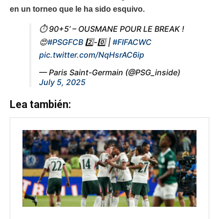
en un torneo que le ha sido esquivo.
⏱️ 90+5’ – OUSMANE POUR LE BREAK !
😍
#PSGFCB
2️⃣-0️⃣ |
#FIFACWC
pic.twitter.com/NqHsrAC6ip
— Paris Saint-Germain (@PSG_inside)
July 5, 2025
Lea también: