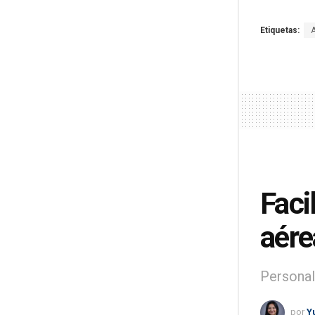
Etiquetas:
Faci
aére
Personal
por
Y