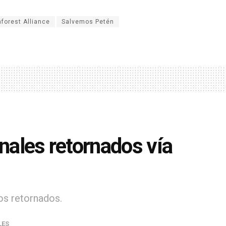
nforest Alliance
Salvemos Petén
onales retornados vía
os retornados.
LES