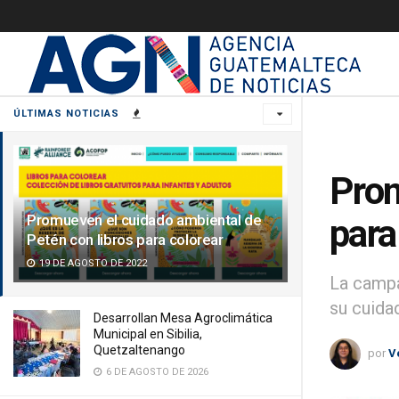
ÚLTIMAS NOTICIAS
Prom
Promueven el cuidado ambiental de
para
Petén con libros para colorear
19 DE AGOSTO DE 2022
La campa
su cuida
Desarrollan Mesa Agroclimática
Municipal en Sibilia,
Quetzaltenango
por
V
6 DE AGOSTO DE 2026