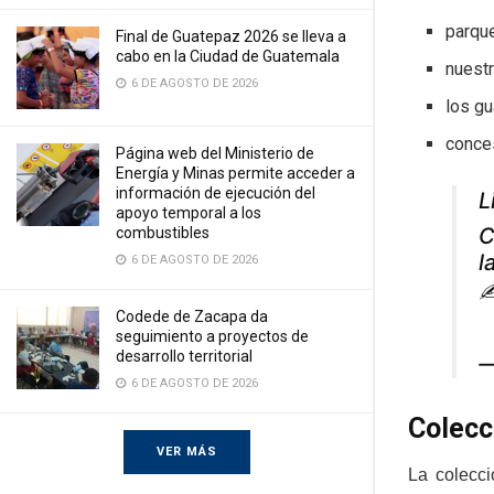
parqu
Final de Guatepaz 2026 se lleva a
cabo en la Ciudad de Guatemala
nuest
6 DE AGOSTO DE 2026
los g
conce
Página web del Ministerio de
Energía y Minas permite acceder a
información de ejecución del
L
apoyo temporal a los
C
combustibles
l
6 DE AGOSTO DE 2026
Codede de Zacapa da
seguimiento a proyectos de
desarrollo territorial
—
6 DE AGOSTO DE 2026
Colecc
VER MÁS
La colecci