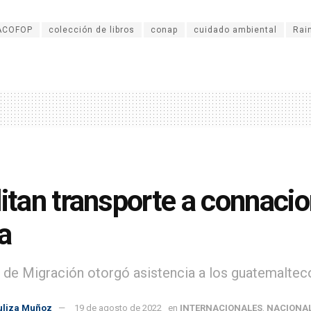
ACOFOP
colección de libros
conap
cuidado ambiental
Rai
litan transporte a connaci
a
 de Migración otorgó asistencia a los guatemaltec
uliza Muñoz
19 de agosto de 2022
en
INTERNACIONALES
,
NACIONA