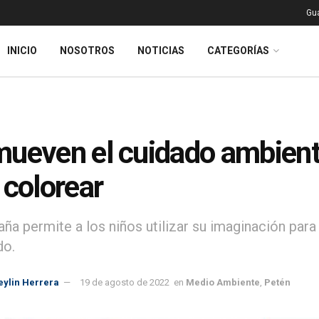
Gu
INICIO
NOSOTROS
NOTICIAS
CATEGORÍAS
ueven el cuidado ambienta
 colorear
ña permite a los niños utilizar su imaginación para 
do.
eylin Herrera
19 de agosto de 2022
en
Medio Ambiente
,
Petén