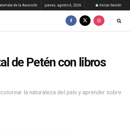
atemala de la Asunción
jueves, agosto 6, 2026
Iniciar Sesión
l de Petén con libros
colorear la naturaleza del país y aprender sobre