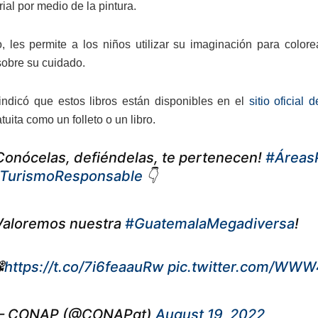
ial por medio de la pintura.
, les permite a los niños utilizar su imaginación para colore
obre su cuidado.
ndicó que estos libros están disponibles en el
sitio oficial
uita como un folleto o un libro.
Conócelas, defiéndelas, te pertenecen!
#Áreas
TurismoResponsable
👇
Valoremos nuestra
#GuatemalaMegadiversa
!

https://t.co/7i6feaauRw
pic.twitter.com/WW
 CONAP (@CONAPgt)
August 19, 2022