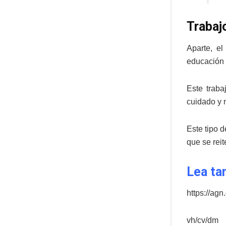
Trabaj
Aparte, el
educación 
Este traba
cuidado y 
Este tipo 
que se rei
Lea ta
https://ag
vh/cv/dm