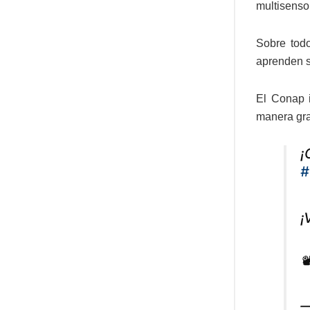
multisensor
Sobre todo
aprenden s
El Conap i
manera grat
¡
#
¡

—