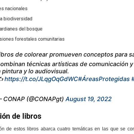
es nacionales
ra biodiversidad
uardianes del bosque
siones forestales comunitarias
ibros de colorear promueven conceptos para s
ombinan técnicas artísticas de comunicación y 
a pintura y lo audiovisual.
✍️
https://t.co/JLqgOqGdWC
#ÁreasProtegidas
 CONAP (@CONAPgt)
August 19, 2022
ión de libros
ón de estos libros abarca cuatro temáticas en las que se co