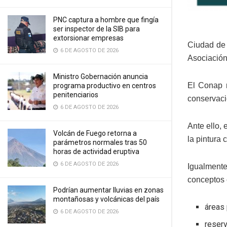
PNC captura a hombre que fingía
ser inspector de la SIB para
extorsionar empresas
Ciudad de
6 DE AGOSTO DE 2026
Asociación
Ministro Gobernación anuncia
El Conap r
programa productivo en centros
penitenciarios
conservaci
6 DE AGOSTO DE 2026
Ante ello, 
Volcán de Fuego retorna a
la pintura 
parámetros normales tras 50
horas de actividad eruptiva
6 DE AGOSTO DE 2026
Igualment
conceptos
Podrían aumentar lluvias en zonas
montañosas y volcánicas del país
áreas
6 DE AGOSTO DE 2026
reserv