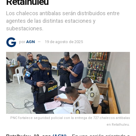
Retalhuleu
Los chalecos antibalas serán distribuidos entre
agentes de las distintas estaciones y
subestaciones.
por
AGN
19 de agosto de 2025
PNC fortalece seguridad policial con la entrega de 727 chalecos antibalas
en Retalhuleu.