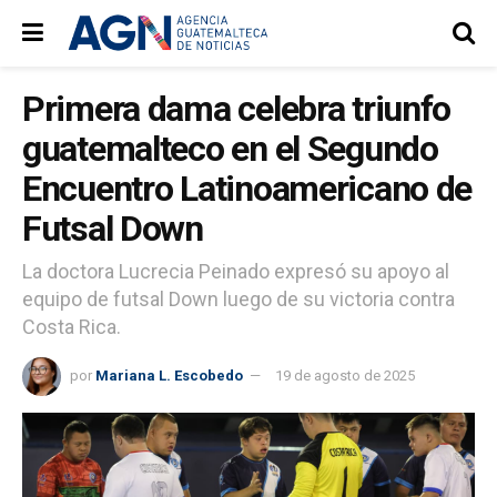
Primera dama celebra triunfo
guatemalteco en el Segundo
Encuentro Latinoamericano de
Futsal Down
La doctora Lucrecia Peinado expresó su apoyo al
equipo de futsal Down luego de su victoria contra
Costa Rica.
por
Mariana L. Escobedo
19 de agosto de 2025