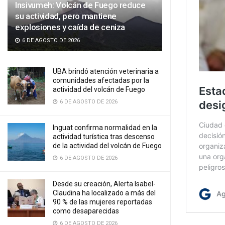
Insivumeh: Volcán de Fuego reduce
su actividad, pero mantiene
explosiones y caída de ceniza
6 DE AGOSTO DE 2026
UBA brindó atención veterinaria a
comunidades afectadas por la
actividad del volcán de Fuego
6 DE AGOSTO DE 2026
Inguat confirma normalidad en la
actividad turística tras descenso
de la actividad del volcán de Fuego
6 DE AGOSTO DE 2026
Desde su creación, Alerta Isabel-
Claudina ha localizado a más del
90 % de las mujeres reportadas
como desaparecidas
6 DE AGOSTO DE 2026