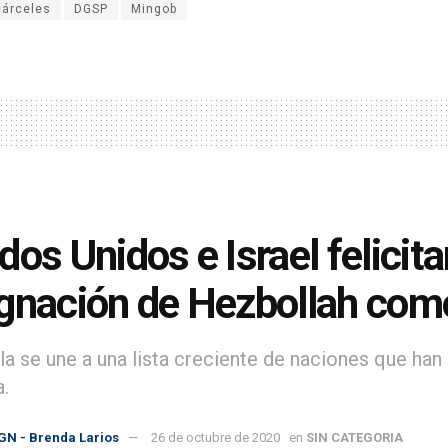
cárceles
DGSP
Mingob
dos Unidos e Israel felicit
gnación de Hezbollah como
a se une a una lista creciente de naciones que ha
a.
GN - Brenda Larios
26 de octubre de 2020
en
SIN CATEGORIA