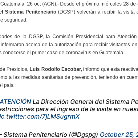
Guatemala, 26 oct (AGN).- Desde el próximo miércoles 28 de oc
el Sistema Penitenciario
(DGSP) volverán a recibir la visita 
de seguridad.
idades de la DGSP, la Comisión Presidencial para Atenció
 informaron acerca de la autorización para recibir visitantes 
s conocerse el primer caso de coronavirus en Guatemala.
 de Presidios,
Luis Rodolfo Escobar,
informó que esta reacti
to a las medidas sanitarias de prevención, teniendo en cue
el país.
ATENCIÓN
La Dirección General del Sistema Pen
estricciones para el ingreso de la visita en nues
ic.twitter.com/7jLMSugrmX
 Sistema Penitenciario (@Dgspg)
October 25,