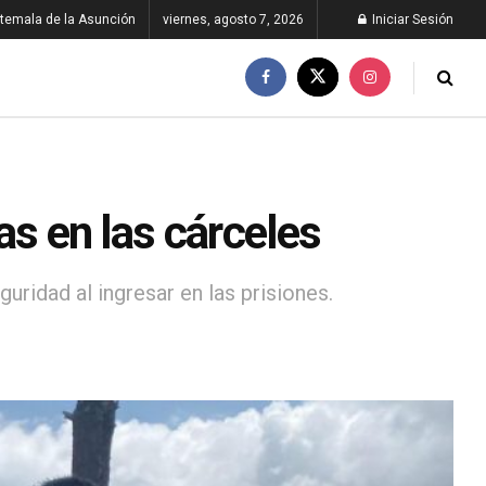
temala de la Asunción
viernes, agosto 7, 2026
Iniciar Sesión
tas en las cárceles
uridad al ingresar en las prisiones.