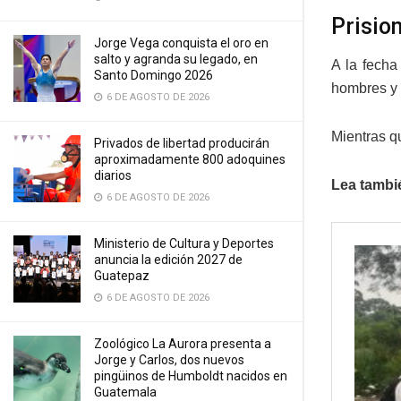
Prisio
Jorge Vega conquista el oro en
salto y agranda su legado, en
A la fecha
Santo Domingo 2026
hombres y 
6 DE AGOSTO DE 2026
Mientras q
Privados de libertad producirán
aproximadamente 800 adoquines
diarios
Lea tambi
6 DE AGOSTO DE 2026
Ministerio de Cultura y Deportes
anuncia la edición 2027 de
Guatepaz
6 DE AGOSTO DE 2026
Zoológico La Aurora presenta a
Jorge y Carlos, dos nuevos
pingüinos de Humboldt nacidos en
Guatemala