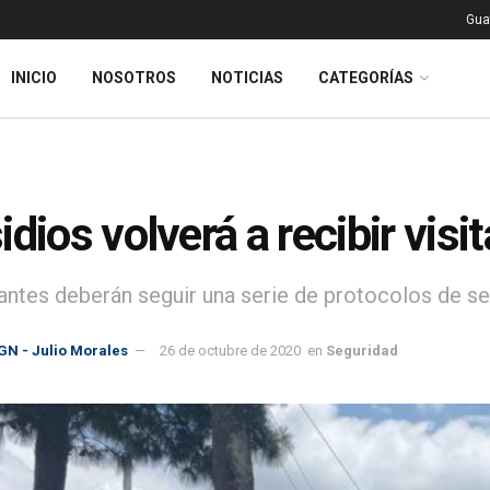
Gua
INICIO
NOSOTROS
NOTICIAS
CATEGORÍAS
idios volverá a recibir visi
tantes deberán seguir una serie de protocolos de seg
GN - Julio Morales
26 de octubre de 2020
en
Seguridad