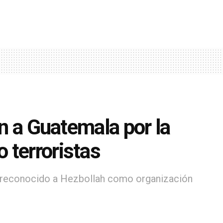
an a Guatemala por la
 terroristas
n reconocido a Hezbollah como organización