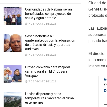
Ciudad de 
General d
Comunidades de Rabinal serán
beneficiadas con proyectos de
protocolo 
salud y agua potable
7 DE AGOSTO DE 2026
Las autor
superiores
Sosep beneficia a 53
guatemaltecos con la adquisición
pasado tra
de prótesis, órtesis y aparatos
auditivos
El director
7 DE AGOSTO DE 2026
todo momen
latente en 
Firman convenio para mejorar
camino rural en El Chol, Baja
Verapaz
#
7 DE AGOSTO DE 2026
r
p
Lluvias dispersas y altas
temperaturas marcarán el clima
este viernes
—