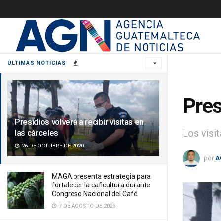
ÚLTIMAS NOTICIAS
Pres
Presidios volverá a recibir visitas en
Los visi
las cárceles
26 DE OCTUBRE DE 2020
por
A
MAGA presenta estrategia para
fortalecer la caficultura durante
Congreso Nacional del Café
7 DE AGOSTO DE 2026