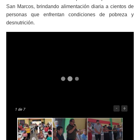
San Marcos, brindando alimentación diaria a cientos de
personas que enfrentan condiciones de pobreza y
desnutrición.
-
+
1
de 7