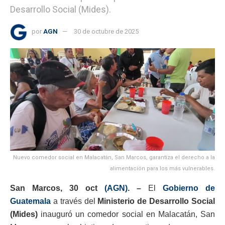
Desarrollo Social (Mides).
por
AGN
30 de octubre de 2025
Nuevo comedor social en Malacatán, San Marcos, garantiza el derecho a la
alimentación para los más vulnerables.
San Marcos, 30 oct
(AGN).
–
El
Gobierno de
Guatemala
a través del
Ministerio de Desarrollo Social
(Mides)
inauguró un comedor social en Malacatán, San