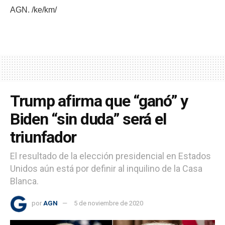
AGN. /ke/km/
Trump afirma que “ganó” y
Biden “sin duda” será el
triunfador
El resultado de la elección presidencial en Estados
Unidos aún está por definir al inquilino de la Casa
Blanca.
por
AGN
5 de noviembre de 2020