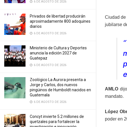
6 DE AGOSTO DE 2026
Privados de libertad producirán
Ciudad de 
aproximadamente 800 adoquines
jubilarse d
diarios
6 DE AGOSTO DE 2026
“
Ministerio de Cultura y Deportes
anuncia la edición 2027 de
Guatepaz
p
6 DE AGOSTO DE 2026
e
Zoológico La Aurora presenta a
Jorge y Carlos, dos nuevos
AMLO
dijo
pingüinos de Humboldt nacidos en
Guatemala
mandato.
6 DE AGOSTO DE 2026
López Ob
Concyt invierte 5.2 millones de
poder en 2
quetzales para fortalecer la
investigación e innovación