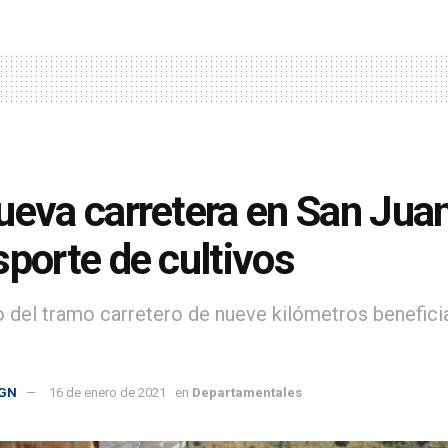
ueva carretera en San Jua
sporte de cultivos
to del tramo carretero de nueve kilómetros beneficia
GN
16 de enero de 2021
en
Departamentales