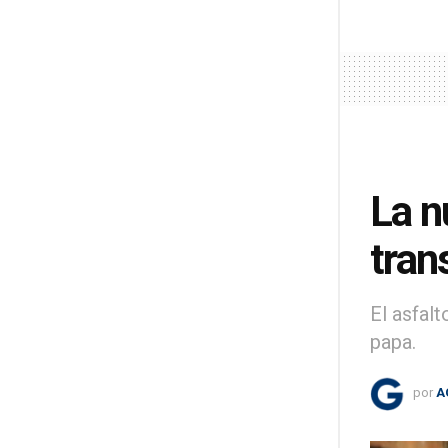
La n
tran
El asfal
papa.
por
A