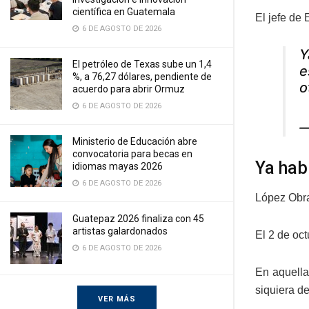
científica en Guatemala
El jefe de
6 DE AGOSTO DE 2026
Y
El petróleo de Texas sube un 1,4
e
%, a 76,27 dólares, pendiente de
o
acuerdo para abrir Ormuz
6 DE AGOSTO DE 2026
—
Ministerio de Educación abre
convocatoria para becas en
Ya hab
idiomas mayas 2026
6 DE AGOSTO DE 2026
López Obra
Guatepaz 2026 finaliza con 45
artistas galardonados
El 2 de oc
6 DE AGOSTO DE 2026
En aquella
siquiera de
VER MÁS