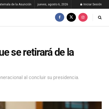
atemala de la Asunción
jueves, agosto 6, 2026
Iniciar Sesión
 se retirará de la
eracional al concluir su presidencia.