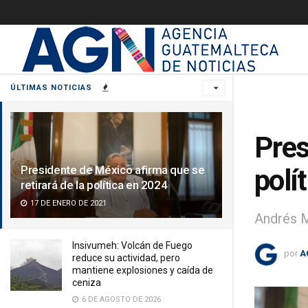
ÚLTIMAS NOTICIAS
Pres
Presidente de México afirma que se
polí
retirará de la política en 2024
17 DE ENERO DE 2021
Andrés M
Insivumeh: Volcán de Fuego
por
A
reduce su actividad, pero
mantiene explosiones y caída de
ceniza
6 DE AGOSTO DE 2026