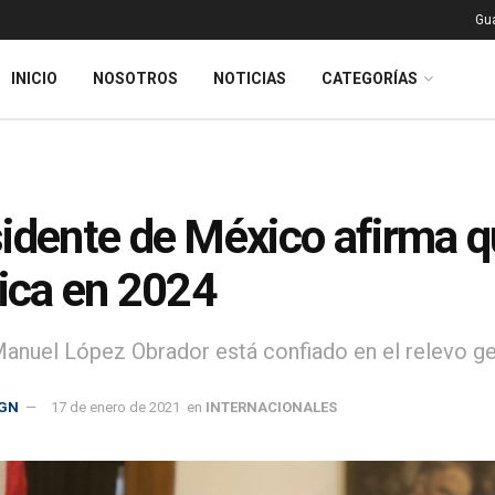
Gu
INICIO
NOSOTROS
NOTICIAS
CATEGORÍAS
idente de México afirma que
tica en 2024
anuel López Obrador está confiado en el relevo gen
GN
17 de enero de 2021
en
INTERNACIONALES