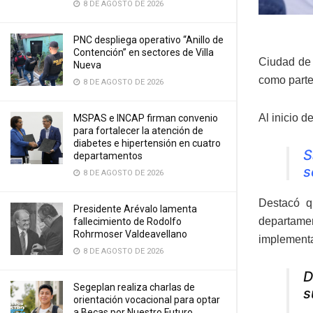
8 DE AGOSTO DE 2026
PNC despliega operativo “Anillo de
Contención” en sectores de Villa
Ciudad de 
Nueva
como parte 
8 DE AGOSTO DE 2026
Al inicio d
MSPAS e INCAP firman convenio
para fortalecer la atención de
diabetes e hipertensión en cuatro
S
departamentos
s
8 DE AGOSTO DE 2026
Destacó q
Presidente Arévalo lamenta
departamen
fallecimiento de Rodolfo
Rohrmoser Valdeavellano
implementa
8 DE AGOSTO DE 2026
D
Segeplan realiza charlas de
s
orientación vocacional para optar
a Becas por Nuestro Futuro