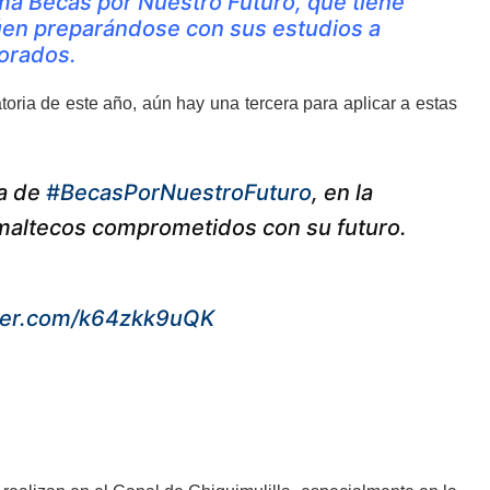
ama Becas por Nuestro Futuro, que tiene
úen preparándose con sus estudios a
torados.
ria de este año, aún hay una tercera para aplicar a estas
ia de
#BecasPorNuestroFuturo
, en la
 guatemaltecos comprometidos con su futuro.
tter.com/k64zkk9uQK