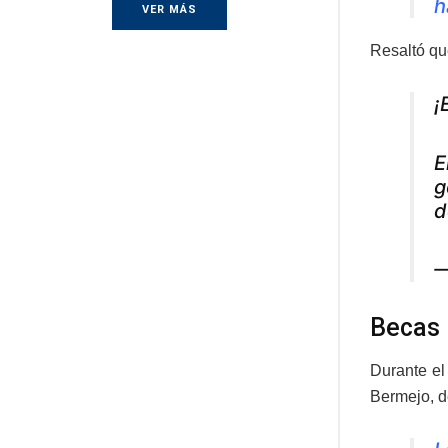
h
VER MÁS
Resaltó qu
¡
E
g
d
—
Becas 
Durante el
Bermejo, d