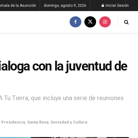
emala de la Asunción
domingo, agosto 9, 2026
Iniciar Sesión
aloga con la juventud de
 Tu Tierra, que incluye una serie de reuniones
,
Presidencia
,
Santa Rosa
,
Sociedad y Cultura