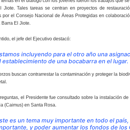
s temas en el diálogo con los jóvenes fueron los trabajos que se
l Jiote. Tales tareas se centran en proyectos de restaurac
 por el Consejo Nacional de Áreas Protegidas en colaboración
 Barra El Jiote.
tido, el jefe del Ejecutivo destacó:
stamos incluyendo para el otro año una asignac
l establecimiento de una bocabarra en el lugar.
erzos buscan contrarrestar la contaminación y proteger la biodi
tal.
preguntas, el Presidente fue consultado sobre la instalación d
ia (Caimus) en Santa Rosa.
ste es un tema muy importante en todo el país, 
mportante, y poder aumentar los fondos de los