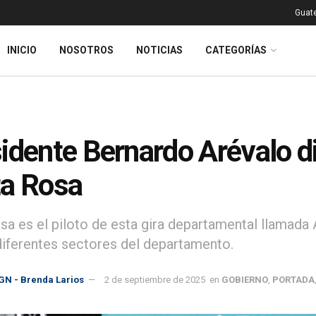
Guat
INICIO
NOSOTROS
NOTICIAS
CATEGORÍAS
idente Bernardo Arévalo di
a Rosa
sa es el piloto de esta gira departamental llamada A
diferentes sectores del departamento.
GN - Brenda Larios
2 de septiembre de 2025
en
GOBIERNO
,
PORTADA