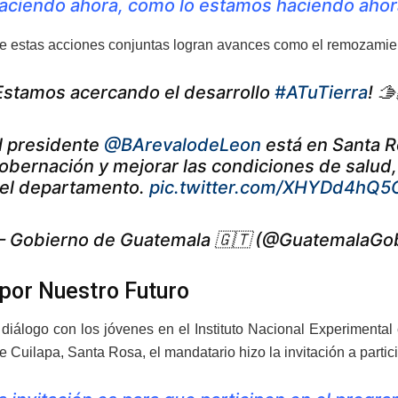
aciendo ahora, como lo estamos haciendo ahora
e estas acciones conjuntas logran avances como el remozamiento
Estamos acercando el desarrollo
#ATuTierra
! 🫱
l presidente
@BArevalodeLeon
está en Santa Ro
obernación y mejorar las condiciones de salud, 
el departamento.
pic.twitter.com/XHYDd4hQ5
 Gobierno de Guatemala 🇬🇹 (@GuatemalaGo
por Nuestro Futuro
 diálogo con los jóvenes en el Instituto Nacional Experiment
e Cuilapa, Santa Rosa, el mandatario hizo la invitación a parti