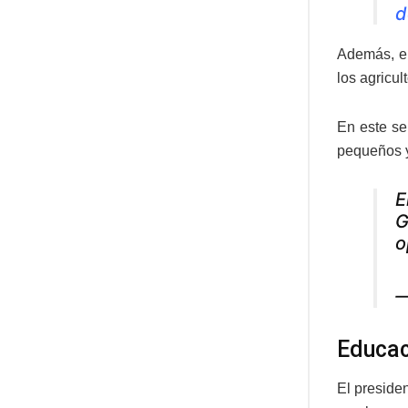
d
Además, el
los agricul
En este se
pequeños y
E
G
o
—
Educac
El preside