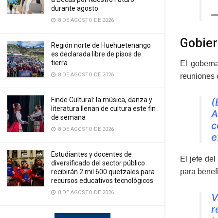
durante agosto
—
8 DE AGOSTO DE 2026
Gobier
Región norte de Huehuetenango
es declarada libre de pisos de
tierra
El gobern
8 DE AGOSTO DE 2026
reuniones 
Finde Cultural: la música, danza y
(
literatura llenan de cultura este fin
A
de semana
c
8 DE AGOSTO DE 2026
e
Estudiantes y docentes de
El jefe de
diversificado del sector público
para benef
recibirán 2 mil 600 quetzales para
recursos educativos tecnológicos
8 DE AGOSTO DE 2026
V
r