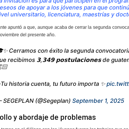
a invitación es para que participen en el progr
eseos de apoyar a los jóvenes para que contin
ivel universitario, licenciatura, maestrías y doc
nte apuntó a que, aunque acaba de cerrar la segunda convocato
oviembre del presente año.
✨ Cerramos con éxito la segunda convocator
ue recibimos 𝟯,𝟯𝟰𝟵 𝗽𝗼𝘀𝘁𝘂𝗹𝗮𝗰𝗶𝗼𝗻𝗲𝘀 de
🏻
Tu historia cuenta, tu futuro importa ✨
pic.twi
 SEGEPLAN (@Segeplan)
September 1, 2025
ollo y abordaje de problemas