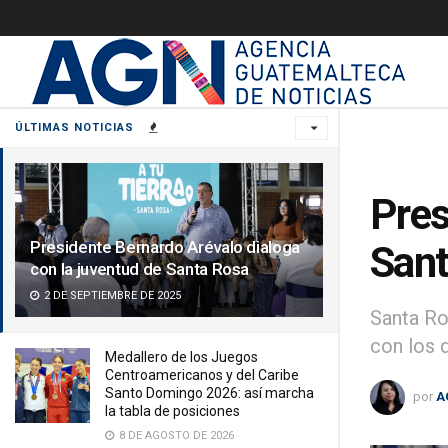
ÚLTIMAS NOTICIAS
Pres
Presidente Bernardo Arévalo dialoga
Sant
con la juventud de Santa Rosa
2 DE SEPTIEMBRE DE 2025
Santa Ro
con los 
Medallero de los Juegos
Centroamericanos y del Caribe
Santo Domingo 2026: así marcha
por
A
la tabla de posiciones
8 DE AGOSTO DE 2026