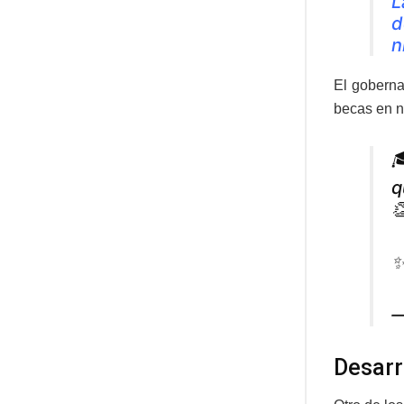
L
d
n
El goberna
becas en n

q

✨
—
Desarr