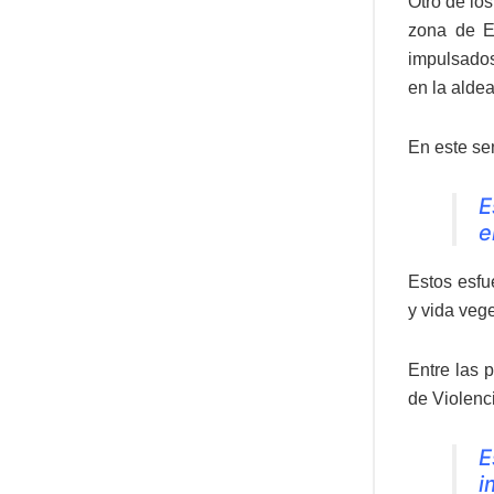
Otro de lo
zona de E
impulsados
en la aldea
En este sen
E
e
Estos esfu
y vida vege
Entre las 
de Violenc
E
i