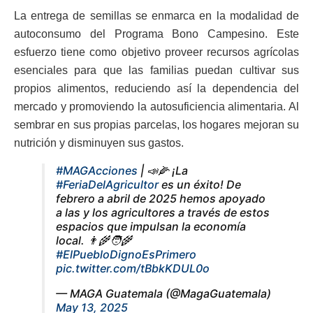
La entrega de semillas se enmarca en la modalidad de
autoconsumo del Programa Bono Campesino. Este
esfuerzo tiene como objetivo proveer recursos agrícolas
esenciales para que las familias puedan cultivar sus
propios alimentos, reduciendo así la dependencia del
mercado y promoviendo la autosuficiencia alimentaria. Al
sembrar en sus propias parcelas, los hogares mejoran su
nutrición y disminuyen sus gastos.
#MAGAcciones
| 📣🌽 ¡La
#FeriaDelAgricultor
es un éxito! De
febrero a abril de 2025 hemos apoyado
a las y los agricultores a través de estos
espacios que impulsan la economía
local. 👨‍🌾🧑‍🌾
#ElPuebloDignoEsPrimero
pic.twitter.com/tBbkKDUL0o
— MAGA Guatemala (@MagaGuatemala)
May 13, 2025