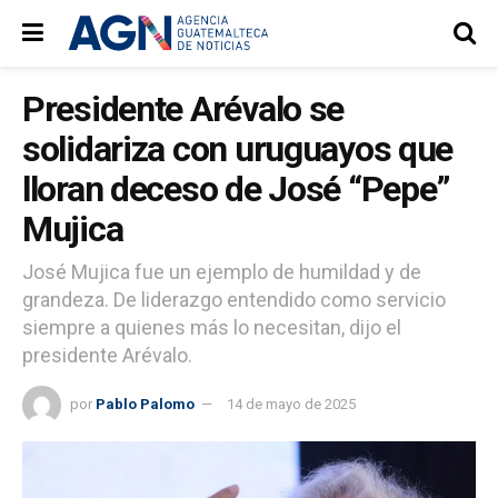
Presidente Arévalo se
solidariza con uruguayos que
lloran deceso de José “Pepe”
Mujica
José Mujica fue un ejemplo de humildad y de
grandeza. De liderazgo entendido como servicio
siempre a quienes más lo necesitan, dijo el
presidente Arévalo.
por
Pablo Palomo
14 de mayo de 2025