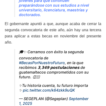
jóvenes para que continúen
preparándose con sus estudios a nivel
universitario, licenciatura, maestrías y
doctorados.
El gobernante apuntó a que, aunque acaba de cerrar la
segunda convocatoria de este año, aún hay una tercera
para aplicar a estas becas en noviembre del presente
año.
🎓✨ Cerramos con éxito la segunda
convocatoria de
#BecasPorNuestroFuturo
, en la que
recibimos 𝟯,𝟯𝟰𝟵 𝗽𝗼𝘀𝘁𝘂𝗹𝗮𝗰𝗶𝗼𝗻𝗲𝘀 de
guatemaltecos comprometidos con su
futuro. 👏🏻
✨Tu historia cuenta, tu futuro importa
✨
pic.twitter.com/k64zkk9uQK
— SEGEPLAN (@Segeplan)
September
1, 2025