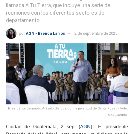
llamada A Tu Tierra, que incluye una serie de
reuniones con los diferentes sectores del
departamento.
por
AGN - Brenda Larios
2 de septiembre de 2025
Presidente Bernardo Arévalo dialoga con la juventud de Santa Rosa . / Foto:
Alex Jacinto.
Ciudad de Guatemala, 2 sep. (
AGN
).- El presidente