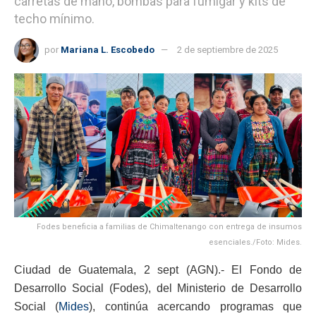
carretas de mano, bombas para fumigar y kits de
techo mínimo.
por
Mariana L. Escobedo
2 de septiembre de 2025
Fodes beneficia a familias de Chimaltenango con entrega de insumos
esenciales./Foto: Mides.
Ciudad de Guatemala, 2 sept (AGN).- El Fondo de
Desarrollo Social (Fodes), del Ministerio de Desarrollo
Social (
Mides
), continúa acercando programas que