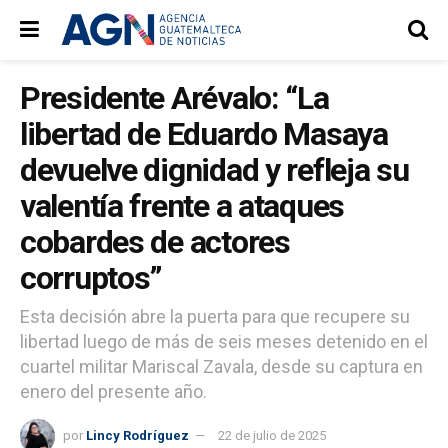
Presidente Arévalo: “La
libertad de Eduardo Masaya
devuelve dignidad y refleja su
valentía frente a ataques
cobardes de actores
corruptos”
Esta decisión abre la puerta para que recupere su
libertad luego de más de seis meses detenido en el
cuartel militar Mariscal Zavala, desde su captura en
enero del presente año.
por
Lincy Rodríguez
22 de julio de 2025