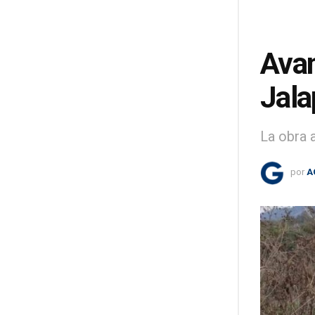
Avan
Jala
La obra 
por
A