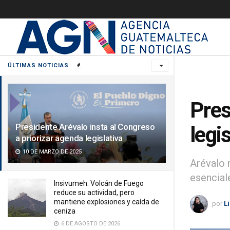
ÚLTIMAS NOTICIAS
Pres
Presidente Arévalo insta al Congreso
legi
a priorizar agenda legislativa
10 DE MARZO DE 2025
Arévalo r
esencial
Insivumeh: Volcán de Fuego
reduce su actividad, pero
mantiene explosiones y caída de
por
L
ceniza
6 DE AGOSTO DE 2026