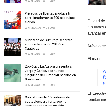
6 DE AGOSTO DE 2026
Privados de libertad producirán
aproximadamente 800 adoquines
Ciudad de 
diarios
diputados 
6 DE AGOSTO DE 2026
avanzar en 
Ministerio de Cultura y Deportes
anuncia la edición 2027 de
Arévalo res
Guatepaz
6 DE AGOSTO DE 2026
El mandata
Zoológico La Aurora presenta a
A
Jorge y Carlos, dos nuevos
pingüinos de Humboldt nacidos en
f
Guatemala
a
6 DE AGOSTO DE 2026
El Ejecuti
Concyt invierte 5.2 millones de
remitan ini
quetzales para fortalecer la
investigación e innovación