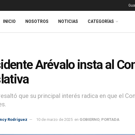
Gua
INICIO
NOSOTROS
NOTICIAS
CATEGORÍAS
idente Arévalo insta al Co
slativa
esaltó que su principal interés radica en que el Con
es.
incy Rodríguez
10 de marzo de 2025
en
GOBIERNO
,
PORTADA