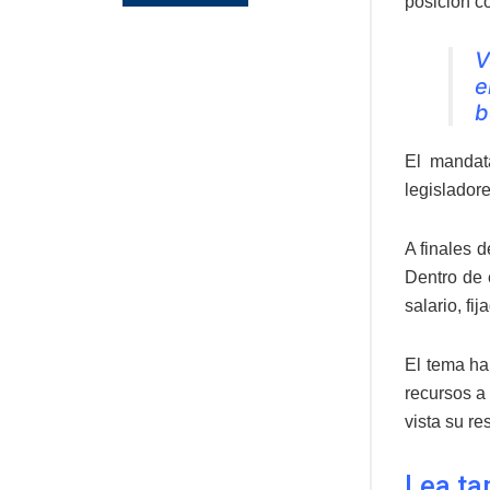
posición co
V
e
b
El mandat
legisladore
A finales 
Dentro de 
salario, fi
El tema ha
recursos a 
vista su re
Lea ta