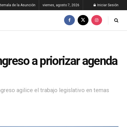
temala de la Asunción
viernes, agosto 7, 2026
Iniciar Sesión
ngreso a priorizar agenda
greso agilice el trabajo legislativo en temas