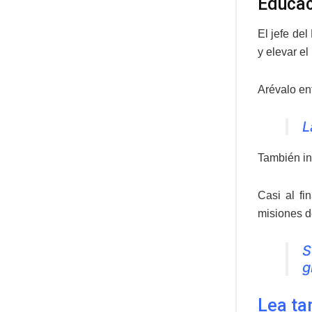
Educac
El jefe del
y elevar el
Arévalo enf
L
También in
Casi al fi
misiones d
S
g
Lea ta