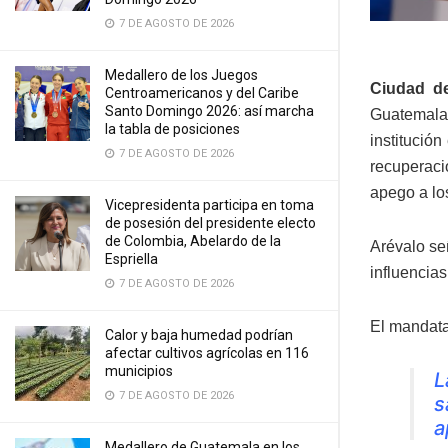
7 DE AGOSTO DE 2026
Medallero de los Juegos
Ciudad d
Centroamericanos y del Caribe
Santo Domingo 2026: así marcha
Guatemala
la tabla de posiciones
institució
7 DE AGOSTO DE 2026
recuperaci
apego a lo
Vicepresidenta participa en toma
de posesión del presidente electo
de Colombia, Abelardo de la
Arévalo se
Espriella
influencias
7 DE AGOSTO DE 2026
El mandata
Calor y baja humedad podrían
afectar cultivos agrícolas en 116
municipios
L
7 DE AGOSTO DE 2026
s
a
Medallero de Guatemala en los