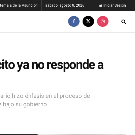
temala de la Asunción
sábado, agosto 8, 2026
Iniciar Sesión
cito ya no responde a
ario hizo énfasis en el proceso de
e bajo su gobierno