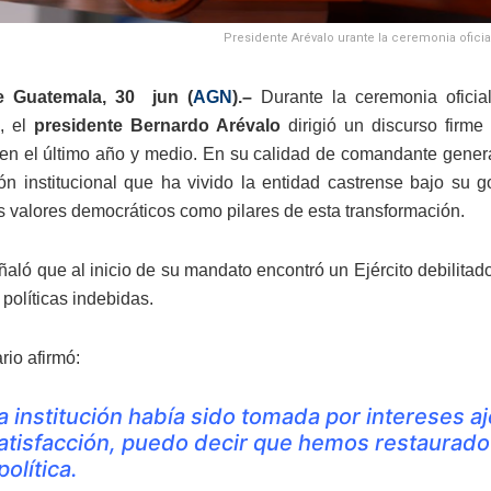
Presidente Arévalo urante la ceremonia oficial
e Guatemala, 30 jun (
AGN
).–
Durante la ceremonia oficial
, el
presidente Bernardo Arévalo
dirigió un discurso firme
n en el último año y medio. En su calidad de comandante genera
ón institucional que ha vivido la entidad castrense bajo su g
s valores democráticos como pilares de esta transformación.
ñaló que al inicio de su mandato encontró un Ejército debilita
 políticas indebidas.
rio afirmó:
a institución había sido tomada por intereses a
atisfacción, puedo decir que hemos restaurado
política.