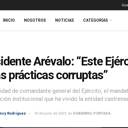
Gua
INICIO
NOSOTROS
NOTICIAS
CATEGORÍAS
idente Arévalo: “Este Ejér
as prácticas corruptas”
lidad de comandante general del Ejército, el mandat
ción institucional que ha vivido la entidad castrens
incy Rodríguez
30 de junio de 2025
en
GOBIERNO
,
PORTADA