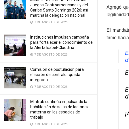
Juegos Centroamericanos y del
Agregó que
Caribe Santo Domingo 2026: así
legitimidad
marcha la delegación nacional
7 DE AGOSTO DE 2026
El mandata
Instituciones impulsan campaña
firme haci
para fortalecer el conocimiento de
la Alerta Isabel-Claudina
E
7 DE AGOSTO DE 2026
d
Comisión de postulación para
E
elección de contralor queda
integrada
7 DE AGOSTO DE 2026
E
d
Mintrab continúa impulsando la
habilitación de salas de lactancia
materna en los espacios de
¡
trabajo
7 DE AGOSTO DE 2026