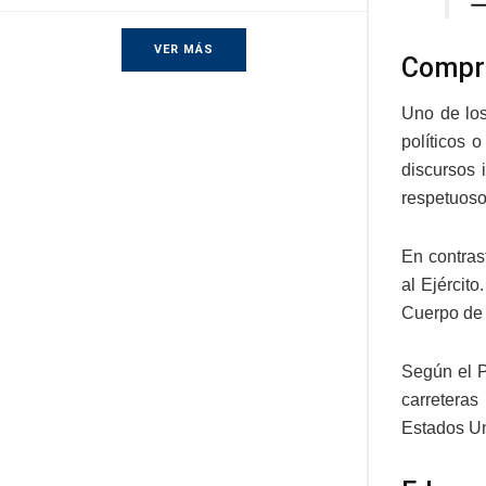
—
VER MÁS
Compro
Uno de los
políticos 
discursos 
respetuoso
En contras
al Ejércit
Cuerpo de 
Según el P
carreteras
Estados Un