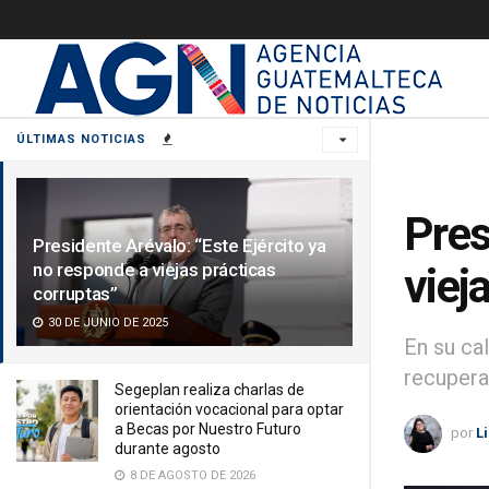
ÚLTIMAS NOTICIAS
Pres
Presidente Arévalo: “Este Ejército ya
no responde a viejas prácticas
viej
corruptas”
30 DE JUNIO DE 2025
En su ca
recupera
Segeplan realiza charlas de
orientación vocacional para optar
a Becas por Nuestro Futuro
por
L
durante agosto
8 DE AGOSTO DE 2026