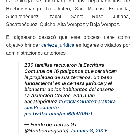
La entrega se efectuará en los departamentos de
Huehuetenango, Retalhuleu, San Marcos, Escuintla,
Suchitepéquez, Izabal, Santa Rosa, Jutiapa,
Sacatepéquez, Quiché, Alta Verapaz y Baja Verapaz.
El dignatario destacó que este proceso tiene como
objetivo brindar
certeza jurídica
en lugares olvidados por
administraciones anteriores.
230 familias recibieron la Escritura
Comunal de 16 polígonos que certifican
la propiedad de sus terrenos, un paso
fundamental en la certeza jurídica y el
bienestar de los habitantes del caserío
La Asunción Chivoc, San Juan
Sacatepéquez.
#GraciasGuatemala
#Gra
ciasPresidente
pic.twitter.com/cm69hW0HrT
— Fondo de Tierras GT
(@fontierrasguate)
January 8, 2025