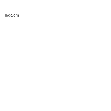
lr/dc/dm
Etiquetas:
Lev Tahor
SBS
AGN.GT - 2021
Sitio web desarrollado por:
SCSPR