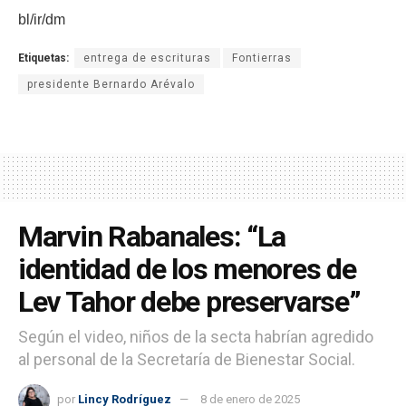
bl/ir/dm
Etiquetas:
entrega de escrituras
Fontierras
presidente Bernardo Arévalo
Marvin Rabanales: “La
identidad de los menores de
Lev Tahor debe preservarse”
Según el video, niños de la secta habrían agredido
al personal de la Secretaría de Bienestar Social.
por
Lincy Rodríguez
8 de enero de 2025