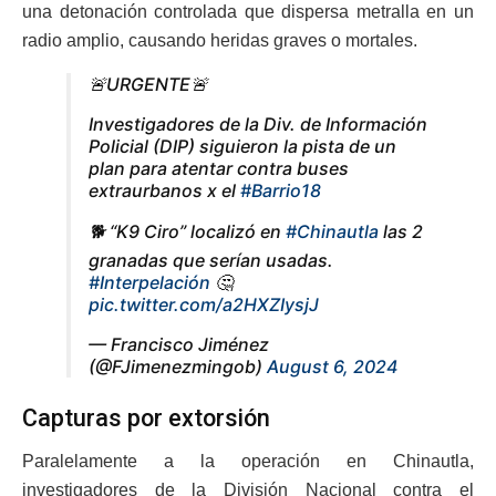
una detonación controlada que dispersa metralla en un
radio amplio, causando heridas graves o mortales.
🚨URGENTE🚨
Investigadores de la Div. de Información
Policial (DIP) siguieron la pista de un
plan para atentar contra buses
extraurbanos x el
#Barrio18
🐕 “K9 Ciro” localizó en
#Chinautla
las 2
granadas que serían usadas.
#Interpelación
🤔
pic.twitter.com/a2HXZIysjJ
— Francisco Jiménez
(@FJimenezmingob)
August 6, 2024
Capturas por extorsión
Paralelamente a la operación en Chinautla,
investigadores de la División Nacional contra el