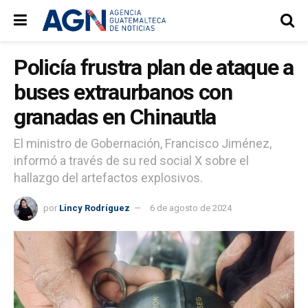
Policía frustra plan de ataque a
buses extraurbanos con
granadas en Chinautla
El ministro de Gobernación, Francisco Jiménez,
informó a través de su red social X sobre el
hallazgo del artefactos explosivos.
por
Lincy Rodríguez
6 de agosto de 2024