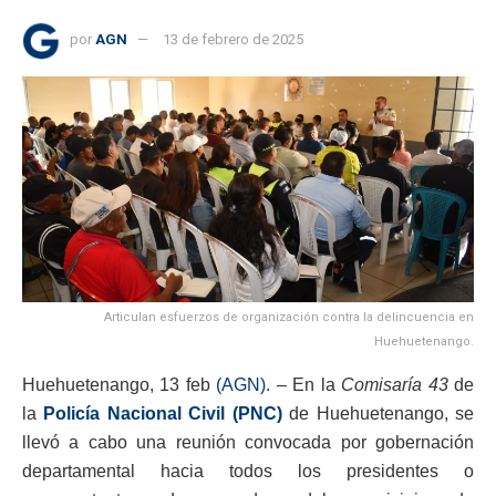
por
AGN
13 de febrero de 2025
Articulan esfuerzos de organización contra la delincuencia en
Huehuetenango.
Huehuetenango, 13 feb
(AGN).
– En la
Comisaría 43
de
la
Policía Nacional Civil (PNC)
de Huehuetenango, se
llevó a cabo una reunión convocada por gobernación
departamental hacia todos los presidentes o