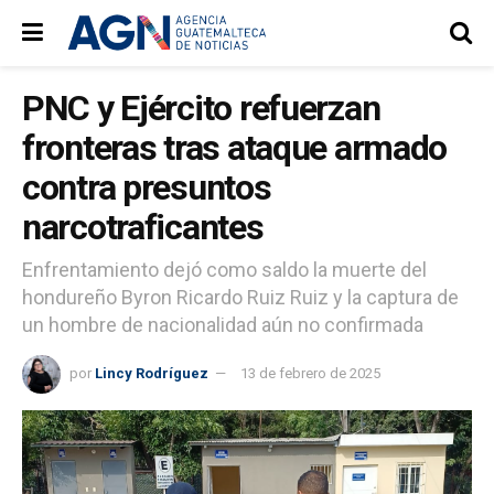
PNC y Ejército refuerzan
fronteras tras ataque armado
contra presuntos
narcotraficantes
Enfrentamiento dejó como saldo la muerte del
hondureño Byron Ricardo Ruiz Ruiz y la captura de
un hombre de nacionalidad aún no confirmada
por
Lincy Rodríguez
13 de febrero de 2025