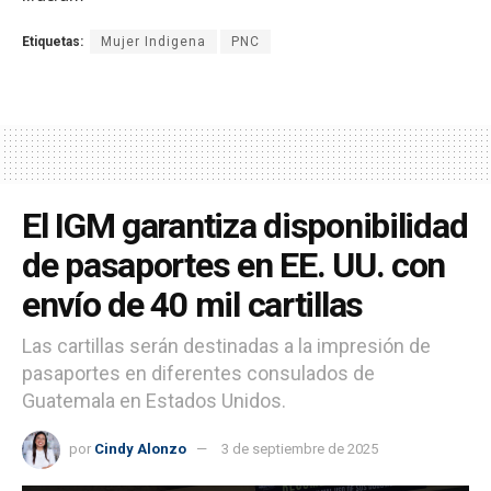
Etiquetas:
Mujer Indigena
PNC
El IGM garantiza disponibilidad
de pasaportes en EE. UU. con
envío de 40 mil cartillas
Las cartillas serán destinadas a la impresión de
pasaportes en diferentes consulados de
Guatemala en Estados Unidos.
por
Cindy Alonzo
3 de septiembre de 2025