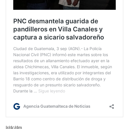
lr/dc/dm