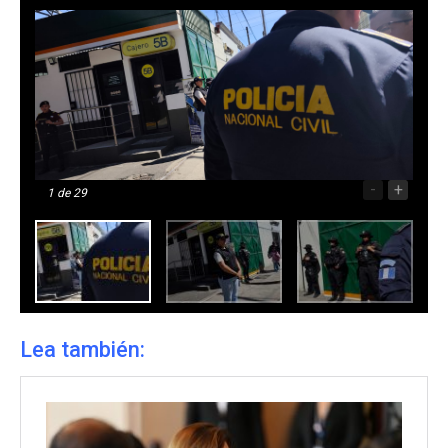
-
+
1
de 29
Lea también: