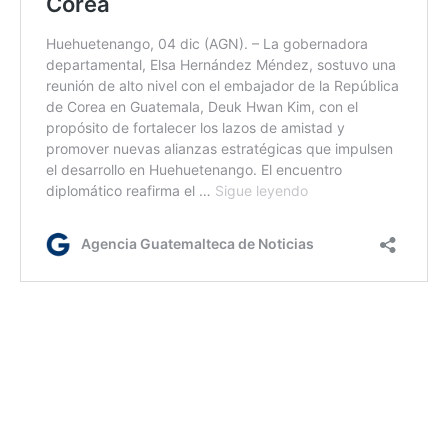
Jm/dm
Etiquetas:
Agroclimático
Gobernación Departamental de Huehuetenango