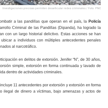
Investigaciones precisas permiten desarticular redes criminales / Foto: PNC
ombatir a las pandillas que operan en el país, la
Policía
rrollo Criminal de las Pandillas (Dipanda), ha logrado la
n con un largo historial delictivo. Estas acciones se han
y ubicar a individuos con múltiples antecedentes penales
onados al narcotráfico.
icipación en delitos de extorsión. Jenifer “N”, de 30 años,
orsión simple, extorsión en forma continuada y lavado de
nida dentro de actividades criminales.
incluye 11 antecedentes por extorsión y extorsión en forma
ro ilegal de dinero a víctimas, bajo amenazas y actos de