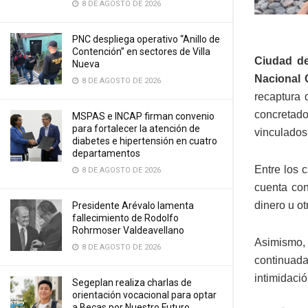
8 DE AGOSTO DE 2026
PNC despliega operativo “Anillo de
Contención” en sectores de Villa
Ciudad de
Nueva
Nacional C
8 DE AGOSTO DE 2026
recaptura 
concretado
MSPAS e INCAP firman convenio
para fortalecer la atención de
vinculados 
diabetes e hipertensión en cuatro
departamentos
Entre los 
8 DE AGOSTO DE 2026
cuenta con
dinero u ot
Presidente Arévalo lamenta
fallecimiento de Rodolfo
Rohrmoser Valdeavellano
Asimismo, 
8 DE AGOSTO DE 2026
continuada
intimidació
Segeplan realiza charlas de
orientación vocacional para optar
a Becas por Nuestro Futuro