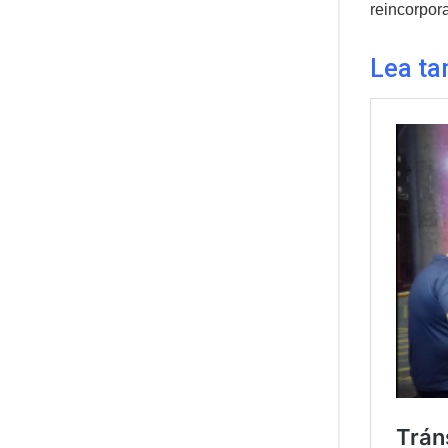
reincorpora
Lea ta