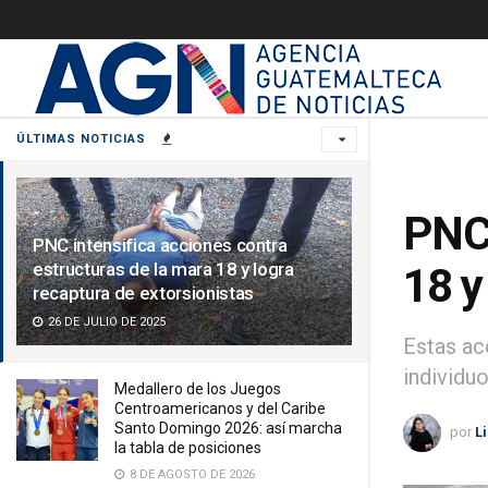
ÚLTIMAS NOTICIAS
PNC 
PNC intensifica acciones contra
estructuras de la mara 18 y logra
18 y
recaptura de extorsionistas
26 DE JULIO DE 2025
Estas ac
individu
Medallero de los Juegos
Centroamericanos y del Caribe
Santo Domingo 2026: así marcha
por
L
la tabla de posiciones
8 DE AGOSTO DE 2026