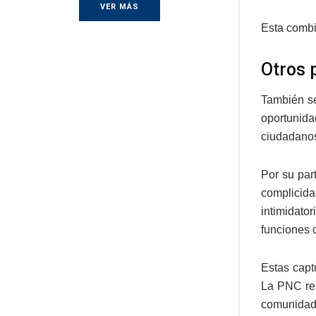
VER MÁS
Esta combi
Otros p
También se
oportunida
ciudadano
Por su par
complicida
intimidato
funciones c
Estas capt
La PNC rea
comunidade