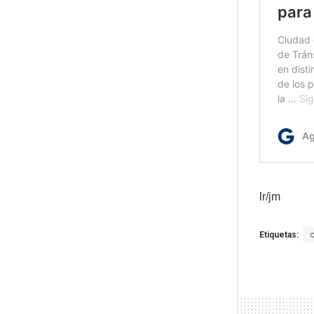
lr/jm
Etiquetas: