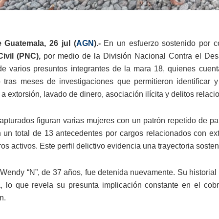
 Guatemala, 26 jul (
AGN
).-
En un esfuerzo sostenido por c
ivil (PNC),
por medio de la División Nacional Contra el Desa
de varios presuntos integrantes de la mara 18, quienes cuenta
 tras meses de investigaciones que permitieron identificar 
a extorsión, lavado de dinero, asociación ilícita y delitos relaci
capturados figuran varias mujeres con un patrón repetido de part
 un total de 13 antecedentes por cargos relacionados con ext
ros activos. Este perfil delictivo evidencia una trayectoria soste
Wendy “N”, de 37 años, fue detenida nuevamente. Su historial 
, lo que revela su presunta implicación constante en el cob
n.