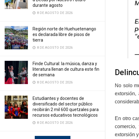
M
durante agosto
8 DE AGOSTO DE 2026
E
p
Región norte de Huehuetenango
es declarada libre de pisos de
“
tierra
8 DE AGOSTO DE 2026
—
Finde Cultural: la música, danza y
literatura llenan de cultura este fin
Delinc
de semana
8 DE AGOSTO DE 2026
No solo mu
extorsión,
Estudiantes y docentes de
considerab
diversificado del sector público
recibirán 2 mil 600 quetzales para
recursos educativos tecnológicos
En otro ca
8 DE AGOSTO DE 2026
comercio, 
extorsión y