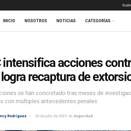
Guat
INICIO
NOSOTROS
NOTICIAS
CATEGORÍAS
intensifica acciones contr
 logra recaptura de extorsi
ciones se han concretado tras meses de investigaci
os con múltiples antecedentes penales
incy Rodríguez
26 de julio de 2025
en
Seguridad