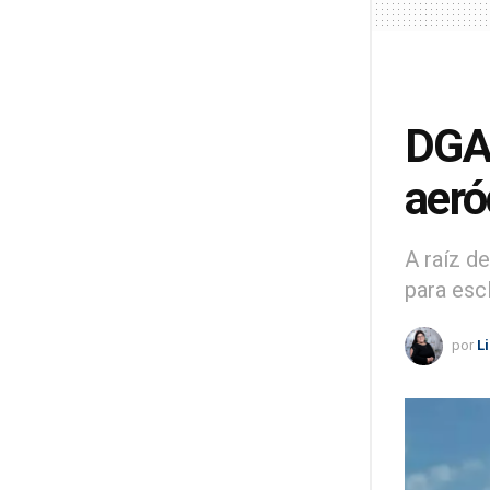
DGAC
aeró
A raíz d
para esc
por
L