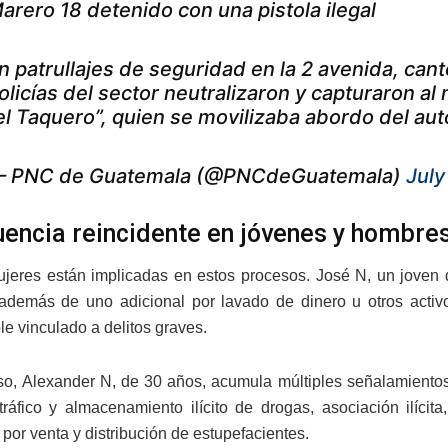
arero 18 detenido con una pistola ilegal
n patrullajes de seguridad en la 2 avenida, can
olicías del sector neutralizaron y capturaron al
el Taquero”, quien se movilizaba abordo del au
 PNC de Guatemala (@PNCdeGuatemala)
July
uencia reincidente en jóvenes y hombre
jeres están implicadas en estos procesos. José N, un joven 
 además de uno adicional por lavado de dinero u otros activ
le vinculado a delitos graves.
so, Alexander N, de 30 años, acumula múltiples señalamientos 
tráfico y almacenamiento ilícito de drogas, asociación ilícita
 por venta y distribución de estupefacientes.