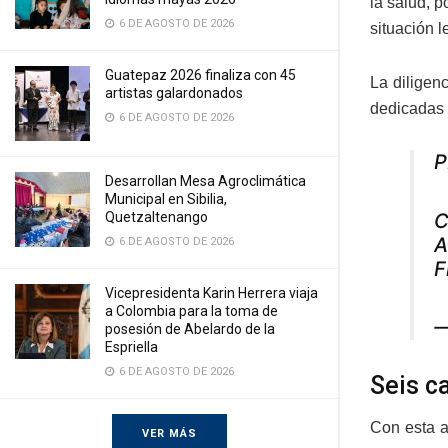
la salud, p
6 DE AGOSTO DE 2026
situación l
Guatepaz 2026 finaliza con 45
La diligen
artistas galardonados
dedicadas a
6 DE AGOSTO DE 2026
P
Desarrollan Mesa Agroclimática
Municipal en Sibilia,
C
Quetzaltenango
A
6 DE AGOSTO DE 2026
F
Vicepresidenta Karin Herrera viaja
a Colombia para la toma de
—
posesión de Abelardo de la
Espriella
6 DE AGOSTO DE 2026
Seis c
Con esta a
VER MÁS