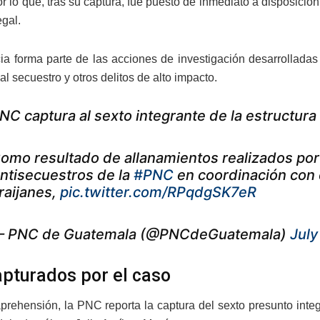
or lo que, tras su captura, fue puesto de inmediato a disposici
egal.
cia forma parte de las acciones de investigación desarrolladas
l secuestro y otros delitos de alto impacto.
NC captura al sexto integrante de la estructur
omo resultado de allanamientos realizados po
ntisecuestros de la
#PNC
en coordinación con 
raijanes,
pic.twitter.com/RPqdgSK7eR
 PNC de Guatemala (@PNCdeGuatemala)
July
apturados por el caso
prehensión, la PNC reporta la captura del sexto presunto integ