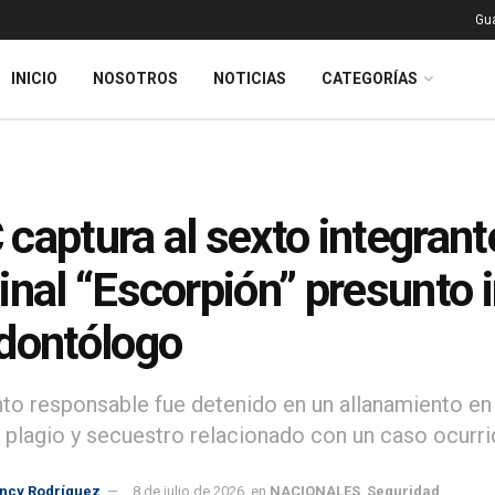
Gu
INICIO
NOSOTROS
NOTICIAS
CATEGORÍAS
captura al sexto integrante
inal “Escorpión” presunto 
dontólogo
nto responsable fue detenido en un allanamiento en 
e plagio y secuestro relacionado con un caso ocurrid
incy Rodríguez
8 de julio de 2026
en
NACIONALES
,
Seguridad