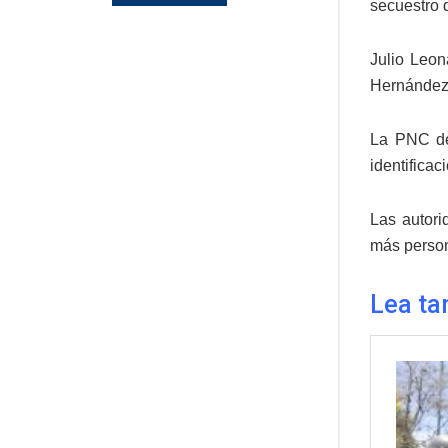
secuestro 
Julio Leon
Hernández,
La PNC des
identificac
Las autori
más person
Lea ta