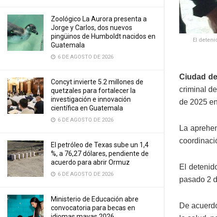
Zoológico La Aurora presenta a
Jorge y Carlos, dos nuevos
pingüinos de Humboldt nacidos en
El deteni
Guatemala
6 DE AGOSTO DE 2026
Ciudad de
Concyt invierte 5.2 millones de
criminal d
quetzales para fortalecer la
investigación e innovación
de 2025 en 
científica en Guatemala
6 DE AGOSTO DE 2026
La aprehen
coordinació
El petróleo de Texas sube un 1,4
%, a 76,27 dólares, pendiente de
acuerdo para abrir Ormuz
El detenid
6 DE AGOSTO DE 2026
pasado 2 de
Ministerio de Educación abre
De acuerdo
convocatoria para becas en
idiomas mayas 2026