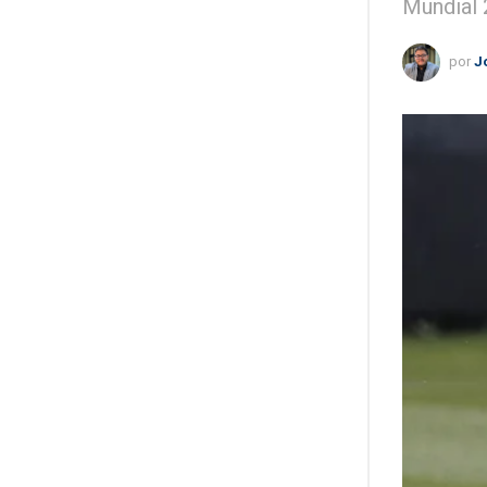
Mundial 
por
J