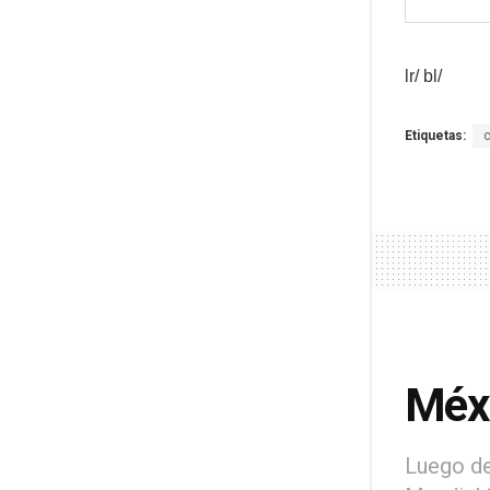
lr/ bl/
Etiquetas:
Méxi
Luego de