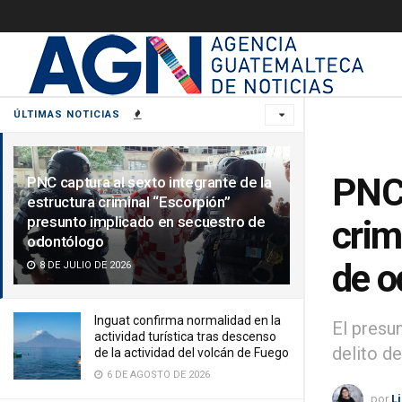
ÚLTIMAS NOTICIAS
PNC 
PNC captura al sexto integrante de la
estructura criminal “Escorpión”
presunto implicado en secuestro de
crim
odontólogo
de o
8 DE JULIO DE 2026
Inguat confirma normalidad en la
El presu
actividad turística tras descenso
delito d
de la actividad del volcán de Fuego
6 DE AGOSTO DE 2026
por
L