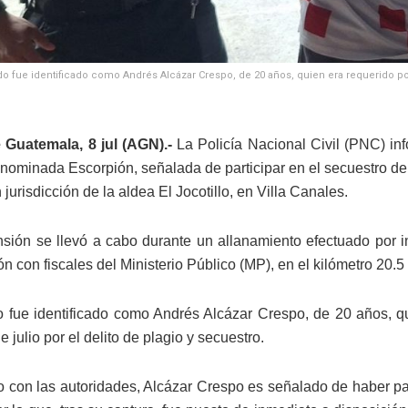
do fue identificado como Andrés Alcázar Crespo, de 20 años, quien era requerido po
 Guatemala, 8 jul (AGN).-
La Policía Nacional Civil (PNC) inf
enominada Escorpión, señalada de participar en el secuestro de
jurisdicción de la aldea El Jocotillo, en Villa Canales.
sión se llevó a cabo durante un allanamiento efectuado por 
n con fiscales del Ministerio Público (MP), en el kilómetro 20.5 
o fue identificado como Andrés Alcázar Crespo, de 20 años, 
 julio por el delito de plagio y secuestro.
 con las autoridades, Alcázar Crespo es señalado de haber par