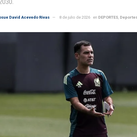
2030.
osue David Acevedo Rivas
8 de julio de 2026
en
DEPORTES
,
Deportes