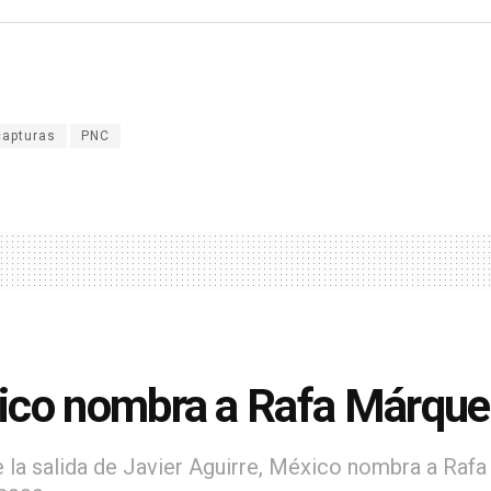
capturas
PNC
co nombra a Rafa Márquez
 la salida de Javier Aguirre, México nombra a Ra