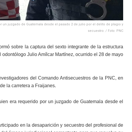
r un juzgado de Guatemala desde el pasado 2 de julio por el delito de plagio y
secuestro. / Foto: PNC
ormó sobre la captura del sexto integrante de la estructura
l odontólogo Julio Amílcar Martínez, ocurrido el 28 de mayo
investigadores del Comando Antisecuestros de la PNC, en
de la carretera a Fraijanes.
quien era requerido por un juzgado de Guatemala desde el
ticipado en la desaparición y secuestro del profesional de