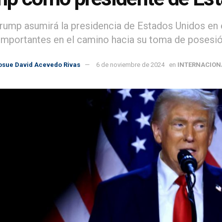
rump asumirá la presidencia de Estados Unidos en e
importantes en el camino hacia su toma de posesió
osue David Acevedo Rivas
6 de noviembre de 2024
en
INTERNACION