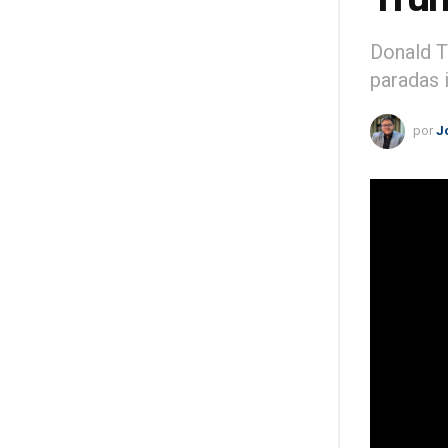
Donald T
paradas 
por
J