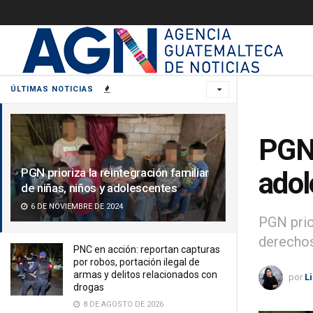
ÚLTIMAS NOTICIAS
PGN 
PGN prioriza la reintegración familiar
adol
de niñas, niños y adolescentes
6 DE NOVIEMBRE DE 2024
PGN prio
derechos
PNC en acción: reportan capturas
por robos, portación ilegal de
armas y delitos relacionados con
por
L
drogas
8 DE AGOSTO DE 2026