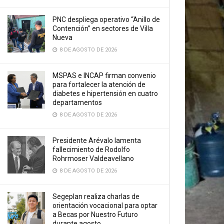
PNC despliega operativo “Anillo de
Contención” en sectores de Villa
Nueva
8 DE AGOSTO DE 2026
MSPAS e INCAP firman convenio
para fortalecer la atención de
diabetes e hipertensión en cuatro
departamentos
8 DE AGOSTO DE 2026
Presidente Arévalo lamenta
fallecimiento de Rodolfo
Rohrmoser Valdeavellano
8 DE AGOSTO DE 2026
Segeplan realiza charlas de
orientación vocacional para optar
a Becas por Nuestro Futuro
durante agosto