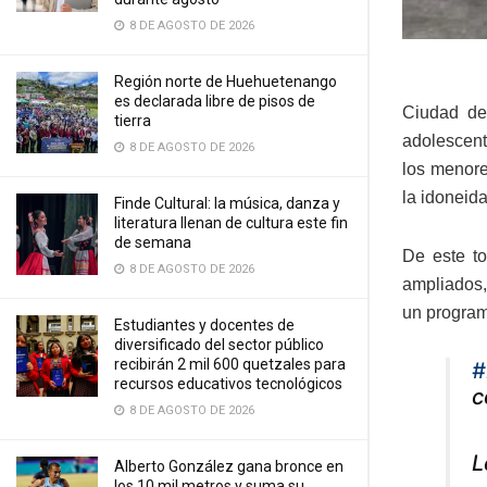
8 DE AGOSTO DE 2026
Región norte de Huehuetenango
es declarada libre de pisos de
Ciudad de
tierra
adolescent
8 DE AGOSTO DE 2026
los menore
la idoneida
Finde Cultural: la música, danza y
literatura llenan de cultura este fin
de semana
De este to
8 DE AGOSTO DE 2026
ampliados,
un program
Estudiantes y docentes de
diversificado del sector público
recibirán 2 mil 600 quetzales para
#
recursos educativos tecnológicos
c
8 DE AGOSTO DE 2026
L
Alberto González gana bronce en
los 10 mil metros y suma su