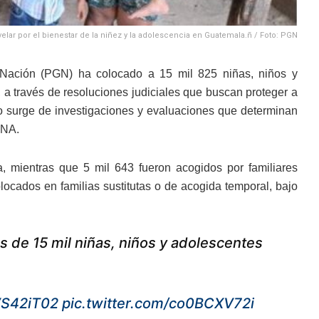
ar por el bienestar de la niñez y la adolescencia en Guatemala.ñ / Foto: PGN
a Nación (PGN) ha colocado a 15 mil 825 niñas, niños y
 a través de resoluciones judiciales que buscan proteger a
 surge de investigaciones y evaluaciones que determinan
NNA.
a, mientras que 5 mil 643 fueron acogidos por familiares
ocados en familias sustitutas o de acogida temporal, bajo
s de 15 mil niñas, niños y adolescentes
zVS42iT02
pic.twitter.com/co0BCXV72i