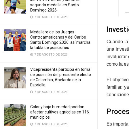
segunda medalla en Santo
Domingo 2026
—
7 DE AGOSTO DE 2026
Invest
Medallero de los Juegos
Centroamericanos y del Caribe
Cuando la 
Santo Domingo 2026: así marcha
la tabla de posiciones
una invest
7 DE AGOSTO DE 2026
involucrar
como la es
Vicepresidenta participa en toma
de posesión del presidente electo
El objetiv
de Colombia, Abelardo de la
Espriella
familiar, 
7 DE AGOSTO DE 2026
condicione
Calor y baja humedad podrían
Proces
afectar cultivos agrícolas en 116
municipios
Es importa
7 DE AGOSTO DE 2026