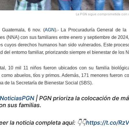
La PGN sigue comprometida con vel
 Guatemala, 6 nov. (
AGN
).- La Procuraduría General de l
es (NNA) con sus familiares entre enero y septiembre de 2024,
s cuyos derechos humanos han sido vulnerados. Este proceso
d del entorno familiar, priorizando siempre el bienestar de los 
tal, 10 mil 11 niños fueron ubicados con su familia biológic
 como abuelos, tíos y primos. Además, 171 menores fueron col
a de la Secretaría de Bienestar Social (SBS).
NoticiasPGN
| PGN prioriza la colocación de má
on sus familias.
eer la noticia completa aquí: 👇👇
https://t.co/R