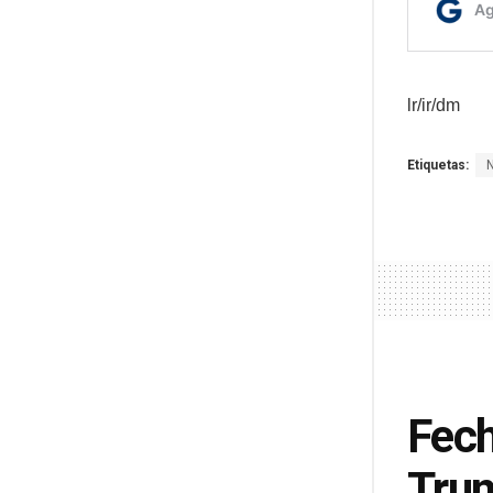
lr/ir/dm
Etiquetas:
Fech
Trum