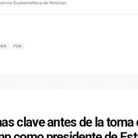
NNA
PGN
as clave antes de la toma
p como presidente de Es