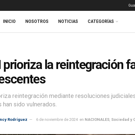
Gua
INICIO
NOSOTROS
NOTICIAS
CATEGORÍAS
prioriza la reintegración fa
escentes
riza reintegración mediante resoluciones judicial
 han sido vulnerados.
incy Rodríguez
6 de noviembre de 2024
en
NACIONALES
,
Sociedad y 