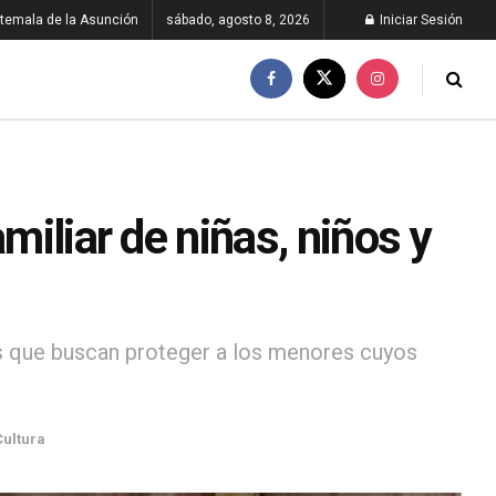
temala de la Asunción
sábado, agosto 8, 2026
Iniciar Sesión
miliar de niñas, niños y
es que buscan proteger a los menores cuyos
Cultura