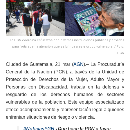
La PGN coordina esfuerzos con diversas instituciones públicas y privadas
para fortalecer la atención que se brinda a este grupo vulnerable. / Foto:
PGN
Ciudad de Guatemala, 21 mar (
AGN
).– La Procuraduría
General de la Nación (PGN), a través de la Unidad de
Protección de Derechos de la Mujer, Adulto Mayor y
Personas con Discapacidad, trabaja en la defensa y
resguardo de los derechos humanos de sectores
vulnerables de la población. Este equipo especializado
ofrece acompañamiento y representación legal a quienes
enfrentan situaciones de riesgo o violencia.
#NoticiasPGN
¿Que hace la PGN a favor