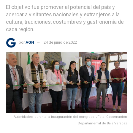
El objetivo fue promover el potencial del país y
acercar a visitantes nacionales y extranjeros a la
cultura, tradiciones, costumbres y gastronomía de
cada región.
por
AGN
24 de junio de 2022
Autoridades, durante la inauguración del congreso. /Foto: Gobernación
Departamental de Baja Verapaz