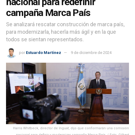
nacional para redefinir
campaña Marca País
Se analizará rescatar construcción de marca país,
para modernizarla, hacerla más ágil y en la que
todos se sientan representados.
por
Estuardo Martínez
9 de diciembre de 2024
Harris Whitbeck, director de Inguat, dijo que conformarán una comisión
nacional para definir y modernizar campaña Marca País. / Foto: Gilbert