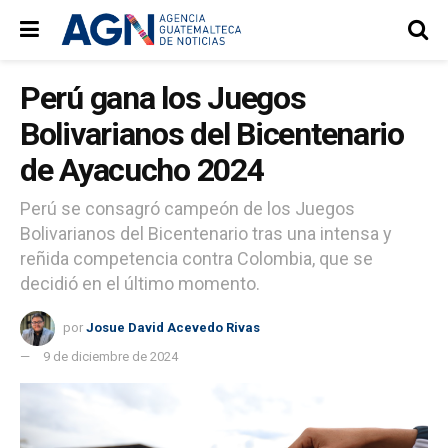
Perú gana los Juegos
Bolivarianos del Bicentenario
de Ayacucho 2024
Perú se consagró campeón de los Juegos
Bolivarianos del Bicentenario tras una intensa y
reñida competencia contra Colombia, que se
decidió en el último momento.
por
Josue David Acevedo Rivas
9 de diciembre de 2024