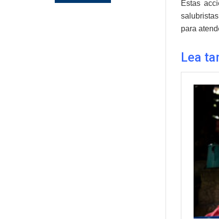
Estas acci
salubristas
para atend
Lea ta