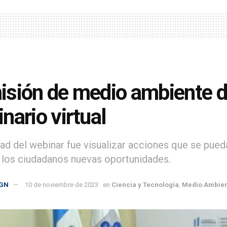
sión de medio ambiente de
nario virtual
idad del webinar fue visualizar acciones que se pue
a los ciudadanos nuevas oportunidades.
GN
10 de noviembre de 2023
en
Ciencia y Tecnología
,
Medio Ambie