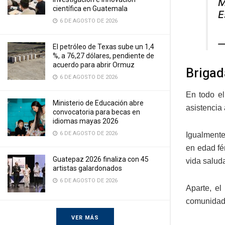
M
científica en Guatemala
E
6 DE AGOSTO DE 2026
—
El petróleo de Texas sube un 1,4
%, a 76,27 dólares, pendiente de
acuerdo para abrir Ormuz
Brigad
6 DE AGOSTO DE 2026
En todo el
Ministerio de Educación abre
asistencia
convocatoria para becas en
idiomas mayas 2026
6 DE AGOSTO DE 2026
Igualmente
en edad fé
Guatepaz 2026 finaliza con 45
vida salud
artistas galardonados
6 DE AGOSTO DE 2026
Aparte, el
comunidad
VER MÁS