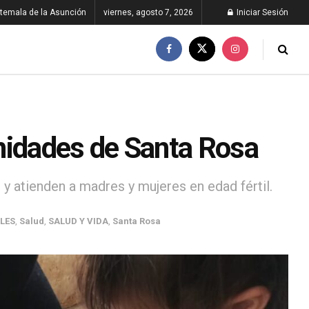
temala de la Asunción
viernes, agosto 7, 2026
Iniciar Sesión
nidades de Santa Rosa
y atienden a madres y mujeres en edad fértil.
LES
,
Salud
,
SALUD Y VIDA
,
Santa Rosa