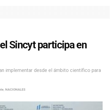
l Sincyt participa en
dan implementar desde el ámbito científico para
nte
,
NACIONALES