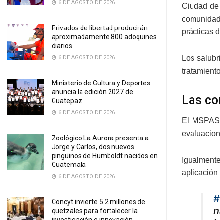
6 DE AGOSTO DE 2026
Ciudad de
comunidade
Privados de libertad producirán
prácticas 
aproximadamente 800 adoquines
diarios
Los salubr
6 DE AGOSTO DE 2026
tratamiento
Ministerio de Cultura y Deportes
anuncia la edición 2027 de
Las c
Guatepaz
6 DE AGOSTO DE 2026
El MSPAS i
evaluacione
Zoológico La Aurora presenta a
Jorge y Carlos, dos nuevos
pingüinos de Humboldt nacidos en
Igualmente
Guatemala
aplicación
6 DE AGOSTO DE 2026
#
Concyt invierte 5.2 millones de
n
quetzales para fortalecer la
investigación e innovación