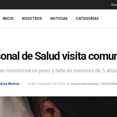
Gua
INICIO
NOSOTROS
NOTICIAS
CATEGORÍAS
onal de Salud visita comu
tas monitorearon peso y talla de menores de 5 años 
uliza Muñoz
10 de noviembre de 2023
en
Departamentales
,
NACIONA