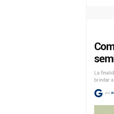
Comi
semi
La final
brindar 
por
A