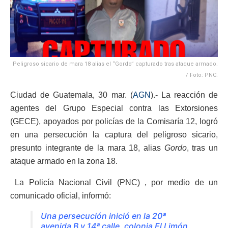
Peligroso sicario de mara 18 alias el “Gordo” capturado tras ataque armado.
/ Foto: PNC.
Ciudad de Guatemala, 30 mar. (
AGN
).- La reacción de
agentes del Grupo Especial contra las Extorsiones
(GECE), apoyados por policías de la Comisaría 12, logró
en una persecución la captura del peligroso sicario,
presunto integrante de la mara 18, alias
Gordo
, tras un
ataque armado en la zona 18.
La Policía Nacional Civil (PNC) , por medio de un
comunicado oficial, informó:
Una persecución inició en la 20ª
avenida B y 14ª calle, colonia El Limón,