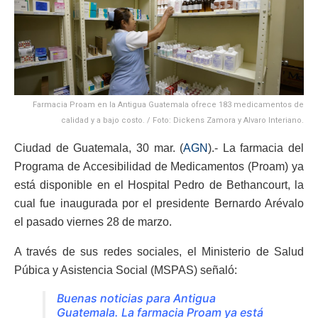
Farmacia Proam en la Antigua Guatemala ofrece 183 medicamentos de
calidad y a bajo costo. / Foto: Dickens Zamora y Alvaro Interiano.
Ciudad de Guatemala, 30 mar. (
AGN
).- La farmacia del
Programa de Accesibilidad de Medicamentos (Proam) ya
está disponible en el Hospital Pedro de Bethancourt, la
cual fue inaugurada por el presidente Bernardo Arévalo
el pasado viernes 28 de marzo.
A través de sus redes sociales, el Ministerio de Salud
Púbica y Asistencia Social (MSPAS) señaló:
Buenas noticias para Antigua
Guatemala. La farmacia Proam ya está