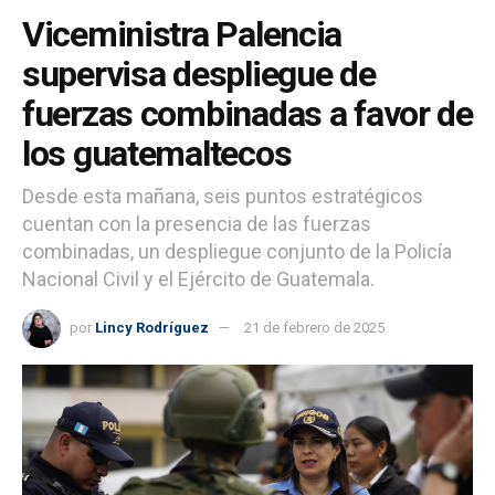
Viceministra Palencia
supervisa despliegue de
fuerzas combinadas a favor de
los guatemaltecos
Desde esta mañana, seis puntos estratégicos
cuentan con la presencia de las fuerzas
combinadas, un despliegue conjunto de la Policía
Nacional Civil y el Ejército de Guatemala.
por
Lincy Rodríguez
21 de febrero de 2025