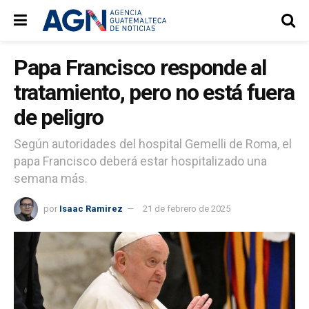
Papa Francisco responde al
tratamiento, pero no está fuera
de peligro
Según autoridades del hospital Gemelli de Roma, el
papa Francisco deberá estar hospitalizado una
semana más.
por
Isaac Ramirez
21 de febrero de 2025