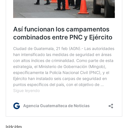
lr/dc/dm