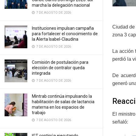
marcha la delegación nacional
7 DE AGOSTO DE 2026
Ciudad de 
Instituciones impulsan campaña
para fortalecer el conocimiento de
zona 3 cap
la Alerta Isabel-Claudina
7 DE AGOSTO DE 2026
La acción 
perdió la 
Comisión de postulación para
elección de contralor queda
integrada
De acuerdo
7 DE AGOSTO DE 2026
generó una
Mintrab continúa impulsando la
Reacci
habilitación de salas de lactancia
materna en los espacios de
trabajo
El ministr
7 DE AGOSTO DE 2026
señaló:
IGT continúa ejecutando