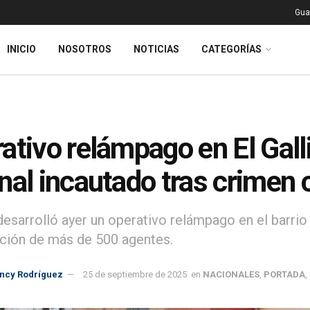
Gua
INICIO
NOSOTROS
NOTICIAS
CATEGORÍAS
ativo relámpago en El Galli
nal incautado tras crimen 
sarrolló ayer un operativo relámpago en el barrio El
ación de más de 500 agentes.
incy Rodríguez
25 de septiembre de 2025
en
NACIONALES
,
PORTADA
,