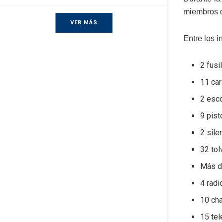
miembros d
VER MÁS
Entre los 
2 fusi
11 car
2 esc
9 pist
2 sile
32 tol
Más d
4 radi
10 cha
15 tel