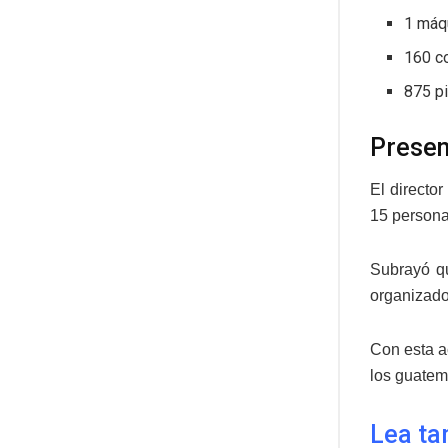
1 máqu
160 co
875 p
Presen
El directo
15 personas
Subrayó qu
organizado
Con esta a
los guatem
Lea ta