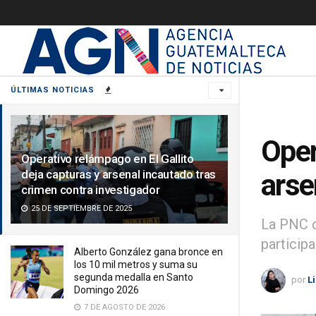
ÚLTIMAS NOTICIAS
Oper
Operativo relámpago en El Gallito
deja capturas y arsenal incautado tras
arse
crimen contra investigador
25 DE SEPTIEMBRE DE 2025
La PNC de
particip
Alberto González gana bronce en
los 10 mil metros y suma su
segunda medalla en Santo
por
L
Domingo 2026
7 DE AGOSTO DE 2026