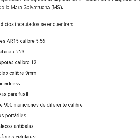
e la Mara Salvatrucha (MS).
indicios incautados se encuentran:
les AR15 calibre 5.56
abinas .223
opetas calibre 12
olas calibre 9mm
nciadores
vas para fusil
e 900 municiones de diferente calibre
os portátiles
lecos antibalas
éfonos celulares