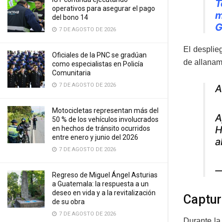
T
operativos para asegurar el pago
m
del bono 14
G
7 DE AGOSTO DE 2026
El desplie
Oficiales de la PNC se gradúan
de allanam
como especialistas en Policía
Comunitaria
7 DE AGOSTO DE 2026
A
Motocicletas representan más del
A
50 % de los vehículos involucrados
H
en hechos de tránsito ocurridos
entre enero y junio del 2026
a
7 DE AGOSTO DE 2026
—
Regreso de Miguel Ángel Asturias
a Guatemala: la respuesta a un
deseo en vida y a la revitalización
Captur
de su obra
7 DE AGOSTO DE 2026
Durante la