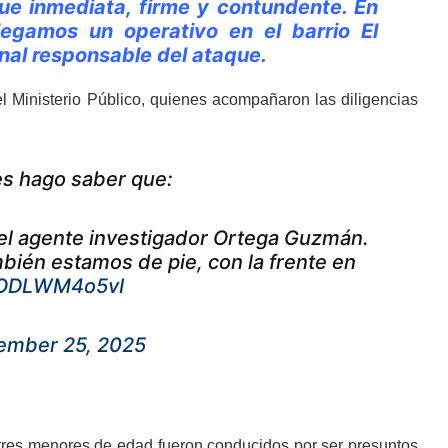
fue inmediata, firme y contundente. En
egamos un operativo en el barrio El
inal responsable del ataque.
el Ministerio Público, quienes acompañaron las diligencias
 les hago saber que:
del agente investigador Ortega Guzmán.
bién estamos de pie, con la frente en
m/ODLWM4o5vI
ember 25, 2025
, tres menores de edad fueron conducidos por ser presuntos