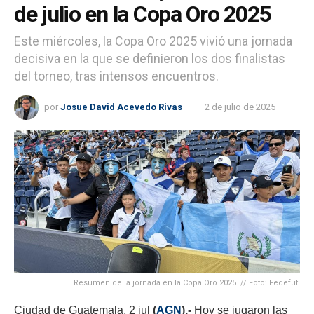
de julio en la Copa Oro 2025
Este miércoles, la Copa Oro 2025 vivió una jornada
decisiva en la que se definieron los dos finalistas
del torneo, tras intensos encuentros.
por
Josue David Acevedo Rivas
2 de julio de 2025
Resumen de la jornada en la Copa Oro 2025. // Foto: Fedefut.
Ciudad de Guatemala, 2 jul
(
AGN
).-
Hoy se jugaron las