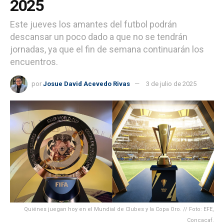
2025
Este jueves los amantes del futbol podrán
descansar un poco dado a que no se tendrán
jornadas, ya que el fin de semana continuarán los
encuentros.
por
Josue David Acevedo Rivas
3 de julio de 2025
Quiénes juegan hoy en el Mundial de Clubes y la Copa Oro. // Foto: EFE,
Concacaf.