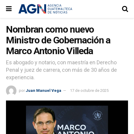
Nombran como nuevo
Ministro de Gobernación a
Marco Antonio Villeda
Es abogado y notario, con maestría en Derecho
Penal y juez de carrera, con más de 30 años de
experiencia.
por
Juan Manuel Vega
17 de octubre de 2025