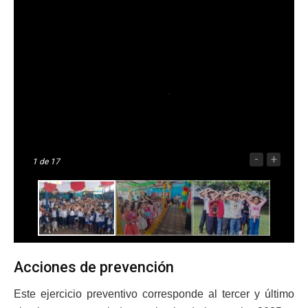
-
+
1
de 17
Acciones de prevención
Este ejercicio preventivo corresponde al tercer y último