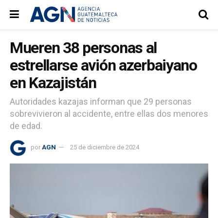
Mueren 38 personas al
estrellarse avión azerbaiyano
en Kazajistán
Autoridades kazajas informan que 29 personas
sobrevivieron al accidente, entre ellas dos menores
de edad.
por
AGN
25 de diciembre de 2024