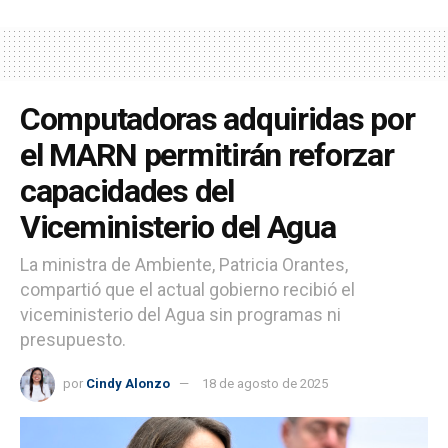
Computadoras adquiridas por
el MARN permitirán reforzar
capacidades del
Viceministerio del Agua
La ministra de Ambiente, Patricia Orantes,
compartió que el actual gobierno recibió el
viceministerio del Agua sin programas ni
presupuesto.
por
Cindy Alonzo
18 de agosto de 2025