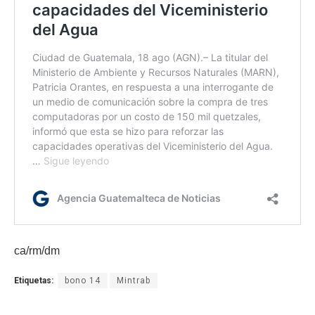
ca/rm/dm
Etiquetas:
bono 14
Mintrab