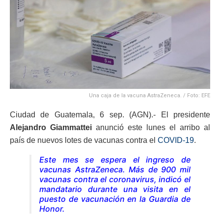
Una caja de la vacuna AstraZeneca. / Foto: EFE
Ciudad de Guatemala, 6 sep. (AGN).- El presidente
Alejandro Giammattei
anunció este lunes el arribo al
país de nuevos lotes de vacunas contra el
COVID-19
.
Este mes se espera el ingreso de
vacunas AstraZeneca. Más de 900 mil
vacunas contra el coronavirus, indicó el
mandatario durante una visita en el
puesto de vacunación en la Guardia de
Honor.