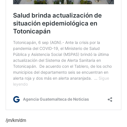
/jm/km/dm