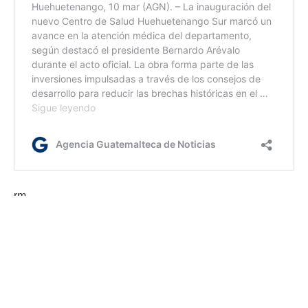
rm
Etiquetas:
Cuba
Escasez de combustible
Naciones Unidas
ONU