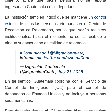
chileno, aclara que dicha persona no se reporta
ingresada a Guatemala como deportado.
La institución también indicó que se mantiene un
control
estricto
de todas las personas retornadas en el Centro de
Recepción de Retornados, por lo que, según registros
institucionales, hasta el momento no se ha recibido a
ningún sudamericano en calidad de retornado.
#Comunicado
|
@Migracionguate
,
informa:
pic.twitter.com/szkLnJQqnn
— Migración Guatemala
(@MigracionGuate)
July 21, 2025
En tal sentido, Guatemala coordina con el Servicio de
Control de Inmigración (ICE) para el control de
deportados de Estados Unidos y no incluye a personas
sudamericanas.
Para despejar dudas, el IGM también hizo las consultas