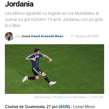
Jordania
Leo Messi agrandó su legado en los Mundiales al
sumar su gol número 19 ante Jordania, con un gran
tiro libre.
por
Josue David Acevedo Rivas
27 de junio de 2026
Messi llega a 19 goles en los Mundiales . // Foto: EFE.
Ciudad de Guatemala, 27 jun (
AGN
).-
Lionel Messi