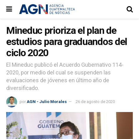
Mineduc prioriza el plan de
estudios para graduandos del
ciclo 2020
El Mineduc publicó el Acuerdo Gubernativo 114-
2020, por medio del cual se suspenden las
evaluaciones de jóvenes en último año de
diversificado.
por
AGN - Julio Morales
26 de agosto de 2020