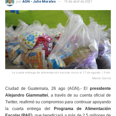
por
AGN - Julio Morales
15 de abril de 2021
La cuarta entrega de alimentación escolar inició el 17 de agosto. / Foto:
Marvin García
Ciudad de Guatemala, 26 ago (AGN).- El
presidente
Alejandro Giammattei
, a través de su cuenta oficial de
Twitter, reafirmó su compromiso para continuar apoyando
la cuarta entrega del
Programa de Alimentación
Escolar (PAE)
, que beneficiará a más de 2,5 millones de