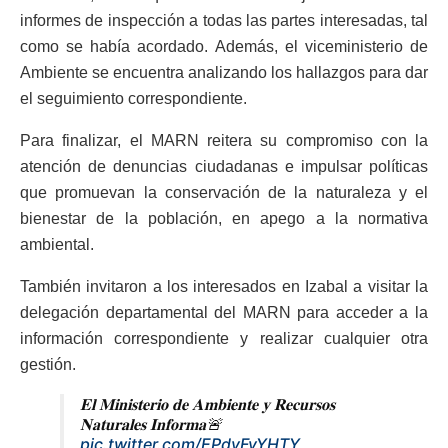
informes de inspección a todas las partes interesadas, tal
como se había acordado. Además, el viceministerio de
Ambiente se encuentra analizando los hallazgos para dar
el seguimiento correspondiente.
Para finalizar, el MARN reitera su compromiso con la
atención de denuncias ciudadanas e impulsar políticas
que promuevan la conservación de la naturaleza y el
bienestar de la población, en apego a la normativa
ambiental.
También invitaron a los interesados en Izabal a visitar la
delegación departamental del MARN para acceder a la
información correspondiente y realizar cualquier otra
gestión.
𝐄𝐥 𝐌𝐢𝐧𝐢𝐬𝐭𝐞𝐫𝐢𝐨 𝐝𝐞 𝐀𝐦𝐛𝐢𝐞𝐧𝐭𝐞 𝐲 𝐑𝐞𝐜𝐮𝐫𝐬𝐨𝐬
𝐍𝐚𝐭𝐮𝐫𝐚𝐥𝐞𝐬 𝐈𝐧𝐟𝐨𝐫𝐦𝐚🚨
pic.twitter.com/EPdyFvYHTY