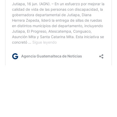
ca/rm/dm
Etiquetas:
MARN
Sierra Santa Cruz