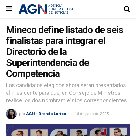
Mineco define listado de seis
finalistas para integrar el
Directorio de la
Superintendencia de
Competencia
Los candidatos elegidos ahora serán presentados
al Presidente para que, en Consejo de Ministros,
realice los dos nombramie¹ntos correspondientes.
por
AGN - Brenda Larios
16 de junio de 2025