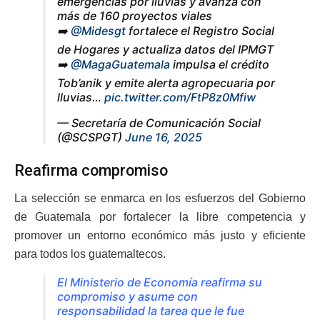
emergencias por lluvias y avanza con
más de 160 proyectos viales
➡️
@Midesgt
fortalece el Registro Social
de Hogares y actualiza datos del IPMGT
➡️
@MagaGuatemala
impulsa el crédito
Tob’anik y emite alerta agropecuaria por
lluvias…
pic.twitter.com/FtP8z0Mfiw
— Secretaría de Comunicación Social
(@SCSPGT)
June 16, 2025
Reafirma compromiso
La selección se enmarca en los esfuerzos del Gobierno
de Guatemala por fortalecer la libre competencia y
promover un entorno económico más justo y eficiente
para todos los guatemaltecos.
El Ministerio de Economía reafirma su
compromiso y asume con
responsabilidad la tarea que le fue