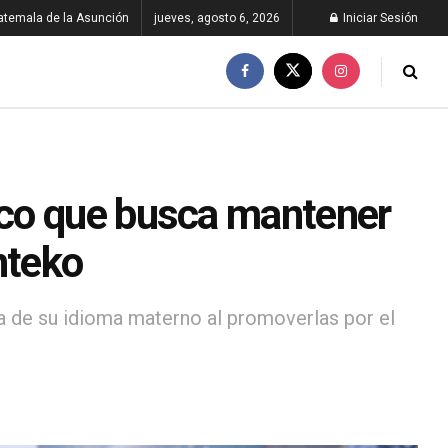
atemala de la Asunción
jueves, agosto 6, 2026
Iniciar Sesión
co que busca mantener
nteko
ria de su idioma materno al promoverlas por el