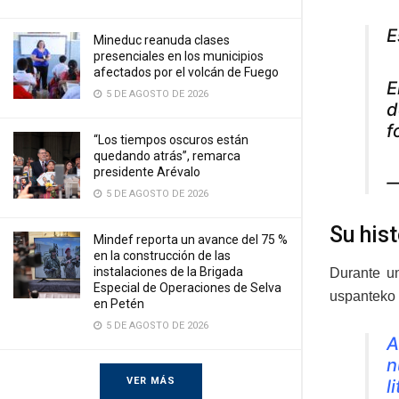
E
Mineduc reanuda clases
presenciales en los municipios
afectados por el volcán de Fuego
E
5 DE AGOSTO DE 2026
d
f
“Los tiempos oscuros están
quedando atrás”, remarca
presidente Arévalo
—
5 DE AGOSTO DE 2026
Su hist
Mindef reporta un avance del 75 %
en la construcción de las
instalaciones de la Brigada
Durante un
Especial de Operaciones de Selva
uspanteko 
en Petén
5 DE AGOSTO DE 2026
A
n
VER MÁS
l