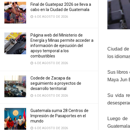
Final de Guatepaz 2026 se lleva a
cabo en la Ciudad de Guatemala
6 DE AGOSTO DE 2026
Página web del Ministerio de
Energía y Minas permite acceder a
información de ejecución del
Ciudad de 
apoyo temporal a los
combustibles
los idioma
6 DE AGOSTO DE 2026
Sus libros
Codede de Zacapa da
Maya Jun B
seguimiento a proyectos de
desarrollo territorial
Su vida re
6 DE AGOSTO DE 2026
desesperad
Guatemala suma 28 Centros de
Impresión de Pasaportes en el
Luego de 
mundo
Guatemala,
6 DE AGOSTO DE 2026