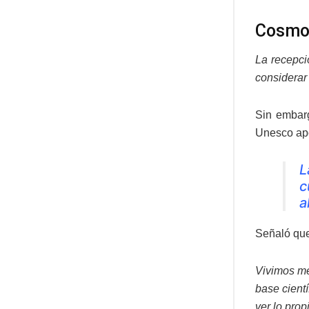
Cosmo
La recepci
considerar
Sin embarg
Unesco apo
L
c
a
Señaló que 
Vivimos me
base cient
ver lo prop