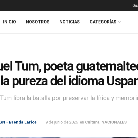
Gu
INICIO
NOSOTROS
NOTICIAS
CATEGORÍAS
el Tum, poeta guatemalte
 la pureza del idioma Uspa
 Tum libra la batalla por preservar la lírica y memo
GN - Brenda Larios
9 de junio de 2026
en
Cultura
,
NACIONALES