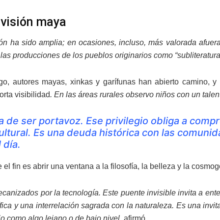
visión maya
ón ha sido amplia; en ocasiones, incluso, más valorada afuera 
 las producciones de los pueblos originarios como “subliteratura
o, autores mayas, xinkas y garífunas han abierto camino, y 
rta visibilidad
. En las áreas rurales observo niños con un talen
a de ser portavoz. Ese privilegio obliga a comp
ultural. Es una deuda histórica con las comuni
l día.
el fin es abrir una ventana a la filosofía, la belleza y la cosmo
canizados por la tecnología. Este puente invisible invita a ent
ífica y una interrelación sagrada con la naturaleza. Es una inv
io como algo lejano o de bajo nivel
, afirmó.