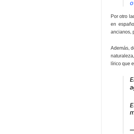
o
Por otro l
en españo
ancianos, 
Además, de
naturaleza
lírico que
E
a
E
m
—