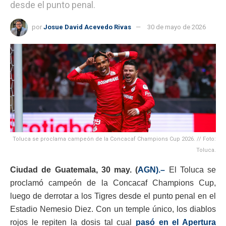
desde el punto penal.
por
Josue David Acevedo Rivas
30 de mayo de 2026
Toluca se proclama campeón de la Concacaf Champions Cup 2026. // Foto:
Toluca.
Ciudad de Guatemala, 30 may. (
AGN).–
El Toluca se
proclamó campeón de la Concacaf Champions Cup,
luego de derrotar a los Tigres desde el punto penal en el
Estadio Nemesio Diez. Con un temple único, los diablos
rojos le repiten la dosis tal cual
pasó en el Apertura