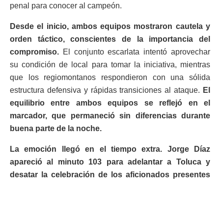
penal para conocer al campeón.
Desde el inicio, ambos equipos mostraron cautela y
orden táctico, conscientes de la importancia del
compromiso.
El conjunto escarlata intentó aprovechar
su condición de local para tomar la iniciativa, mientras
que los regiomontanos respondieron con una sólida
estructura defensiva y rápidas transiciones al ataque.
El
equilibrio entre ambos equipos se reflejó en el
marcador, que permaneció sin diferencias durante
buena parte de la noche.
La emoción llegó en el tiempo extra. Jorge Díaz
apareció al minuto 103 para adelantar a Toluca y
desatar la celebración de los aficionados presentes
en el Nemesio Diez
. Sin embargo, cuando parecía que
el cuadro mexiquense tenía el control de la final,
Tigres
reaccionó y encontró la igualdad al minuto 113 por