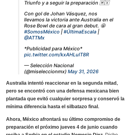
Triunfo y a seguir la preparación 🇲🇽
Con gol de Johan Vásquez, nos
llevamos la victoria ante Australia en el
Rose Bowl de cara al gran debut. 🤩
#SomosMéxico
|
#ÚltimaEscala
|
@ATTMx
*Publicidad para México*
pic.twitter.com/kxAHLulT8R
— Selección Nacional
(@miseleccionmx)
May 31, 2026
Australia intentó reaccionar en la segunda mitad,
pero se encontró con una defensa mexicana bien
plantada que evitó cualquier sorpresa y conservó la
mínima diferencia hasta el silbatazo final.
Ahora, México afrontará su último compromiso de
preparación el próximo jueves 4 de junio cuando
reciba a Serbia en el estadio Nemesio Diez.
Dicho