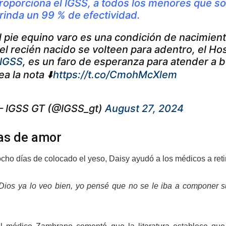
roporciona el IGSS, a todos los menores que s
rinda un 99 % de efectividad.
l pie equino varo es una condición de nacimie
el recién nacido se volteen para adentro, el Ho
IGSS
, es un faro de esperanza para atender a 
ea la nota ⬇️
https://t.co/CmohMcXlem
 IGSS GT (@IGSS_gt)
August 27, 2024
as de amor
cho días de colocado el yeso, Daisy ayudó a los médicos a retir
Dios ya lo veo bien, yo pensé que no se le iba a componer s