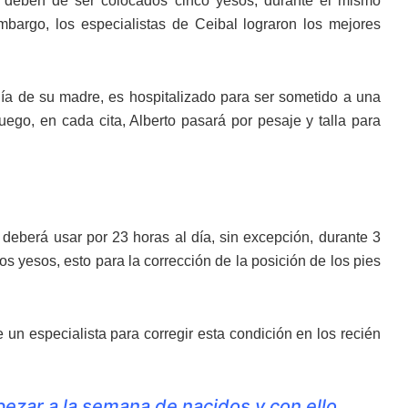
 deben de ser colocados cinco yesos, durante el mismo
argo, los especialistas de Ceibal lograron los mejores
ñía de su madre, es hospitalizado para ser sometido a una
uego, en cada cita, Alberto pasará por pesaje y talla para
e deberá usar por 23 horas al día, sin excepción, durante 3
s yesos, esto para la corrección de la posición de los pies
 un especialista para corregir esta condición en los recién
pezar a la semana de nacidos y con ello