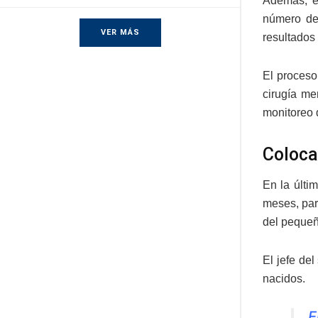
Además, e
número de
VER MÁS
resultados
El proceso
cirugía me
monitoreo 
Coloca
En la últi
meses, par
del pequeñ
El jefe de
nacidos.
E