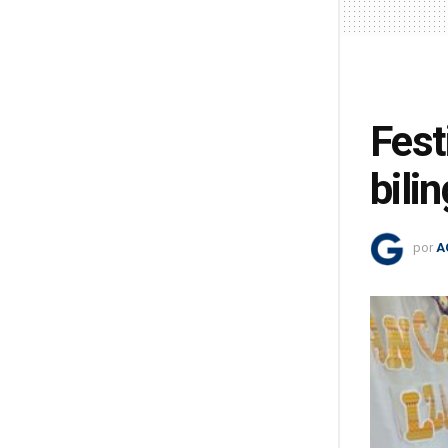
Fest
bili
por
A