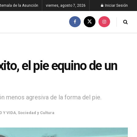
temala de la Asunción
viernes, agosto 7, 2026
Iniciar Sesión
ito, el pie equino de un
ón menos agresiva de la forma del pie.
D Y VIDA
,
Sociedad y Cultura