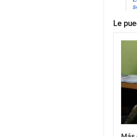
s
Le pue