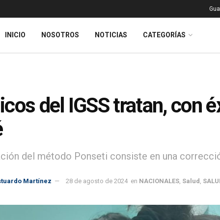
Gua
INICIO
NOSOTROS
NOTICIAS
CATEGORÍAS
cos del IGSS tratan, con éx
é
zación del método Ponseti consiste en una correcci
stuardo Martínez
28 de agosto de 2024
en
NACIONALES
,
Salud
,
SALU