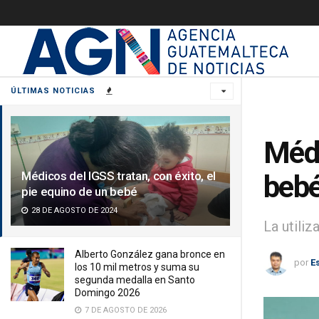
ÚLTIMAS NOTICIAS
Médi
Médicos del IGSS tratan, con éxito, el
beb
pie equino de un bebé
28 DE AGOSTO DE 2024
La utili
Alberto González gana bronce en
por
E
los 10 mil metros y suma su
segunda medalla en Santo
Domingo 2026
7 DE AGOSTO DE 2026