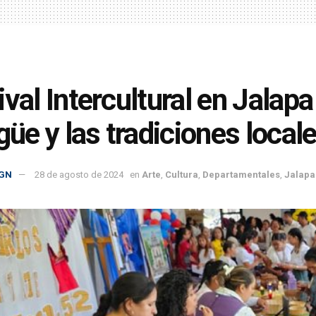
ival Intercultural en Jalap
ngüe y las tradiciones local
GN
28 de agosto de 2024
en
Arte
,
Cultura
,
Departamentales
,
Jalapa