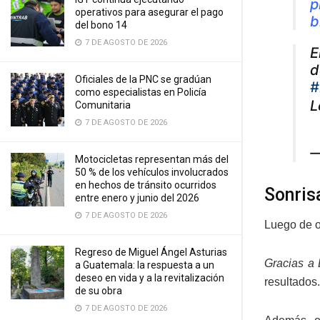
p
operativos para asegurar el pago
b
del bono 14
7 DE AGOSTO DE 2026
E
d
Oficiales de la PNC se gradúan
#
como especialistas en Policía
L
Comunitaria
7 DE AGOSTO DE 2026
—
Motocicletas representan más del
50 % de los vehículos involucrados
en hechos de tránsito ocurridos
Sonris
entre enero y junio del 2026
7 DE AGOSTO DE 2026
Luego de o
Regreso de Miguel Ángel Asturias
Gracias a 
a Guatemala: la respuesta a un
deseo en vida y a la revitalización
resultados.
de su obra
7 DE AGOSTO DE 2026