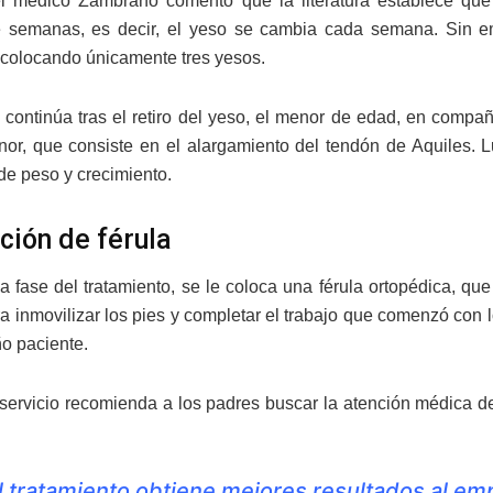
l médico Zambrano comentó que la literatura establece que
 semanas, es decir, el yeso se cambia cada semana. Sin emb
 colocando únicamente tres yesos.
 continúa tras el retiro del yeso, el menor de edad, en compa
nor, que consiste en el alargamiento del tendón de Aquiles. L
de peso y crecimiento.
ción de férula
ma fase del tratamiento, se le coloca una férula ortopédica, qu
a inmovilizar los pies y completar el trabajo que comenzó con lo
o paciente.
l servicio recomienda a los padres buscar la atención médica de
l tratamiento obtiene mejores resultados al em