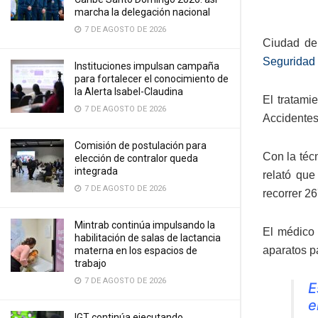
marcha la delegación nacional
7 DE AGOSTO DE 2026
Ciudad de
Seguridad 
Instituciones impulsan campaña
para fortalecer el conocimiento de
la Alerta Isabel-Claudina
El tratami
7 DE AGOSTO DE 2026
Accidentes
Comisión de postulación para
Con la téc
elección de contralor queda
integrada
relató que
7 DE AGOSTO DE 2026
recorrer 26
Mintrab continúa impulsando la
El médico 
habilitación de salas de lactancia
aparatos pa
materna en los espacios de
trabajo
7 DE AGOSTO DE 2026
E
e
IGT continúa ejecutando