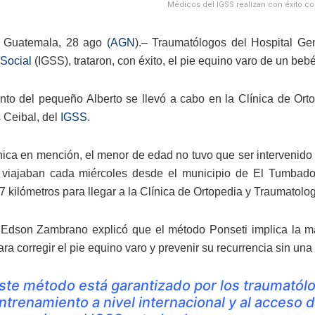
Médicos del IGSS realizan con éxito co
 Guatemala, 28 ago (
AGN
).– Traumatólogos del Hospital Ge
Social
(IGSS), trataron, con éxito, el pie equino varo de un be
ento del pequeño Alberto se llevó a cabo en la Clínica de Ort
 Ceibal, del
IGSS
.
nica en mención, el menor de edad no tuvo que ser intervenido 
 viajaban cada miércoles desde el municipio de El Tumbador
7 kilómetros para llegar a la Clínica de Ortopedia y Traumatolog
Edson Zambrano explicó que el método Ponseti implica la m
ra corregir el pie equino varo y prevenir su recurrencia sin una
ste método está garantizado por los traumatól
ntrenamiento a nivel internacional y al acceso 