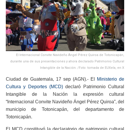
El Internacional Convite Navideño Ángel Pérez Quiroa de Totonicapán,
durante una de sus presentaciones y ahora declarado Patrimonio Cultural
Intangible de la Nación. /Foto: tomada de EUXela, en X
Ciudad de Guatemala, 17 sep (AGN).- El
Ministerio de
Cultura y Deportes (MCD)
declaró Patrimonio Cultural
Intangible de la Nación la expresión cultural
“Internacional Convite Navideño Ángel Pérez Quiroa”, del
municipio de Totonicapán, del departamento de
Totonicapán.
El MCD constituyó la declaratorio de patrimonio cultural