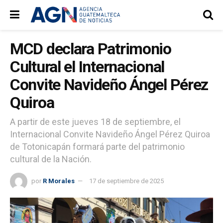
MCD declara Patrimonio
Cultural el Internacional
Convite Navideño Ángel Pérez
Quiroa
A partir de este jueves 18 de septiembre, el
Internacional Convite Navideño Ángel Pérez Quiroa
de Totonicapán formará parte del patrimonio
cultural de la Nación.
por
R Morales
17 de septiembre de 2025