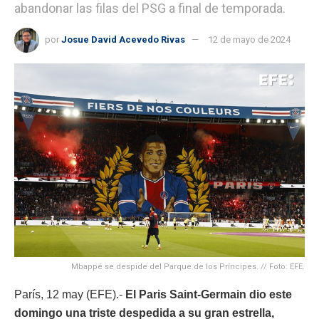
abandonar las filas del PSG a final de temporada.
por
Josue David Acevedo Rivas
12 de mayo de 2024
Mbappé se despide del Parque de los Príncipes. // Foto: EFE.
París, 12 may (EFE).-
El Paris Saint-Germain dio este
domingo una triste despedida a su gran estrella,