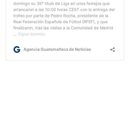
Ja
Etiquetas:
Futbol europeo
Mbappé
PSG