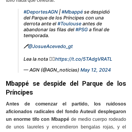
tuvo nada que celebrar.
#DeportesAGN
|
#Mbappé
se despidió
del Parque de los Príncipes con una
derrota ante el
#Toulouse
antes de
abandonar las filas del
#PSG
a final de
temporada.
🖊️
@JosueAcevedo_gt
Lea la nota 👇🏼
https://t.co/5TAdgVRATL
— AGN (@AGN_noticias)
May 12, 2024
Mbappé se despide del Parque de los
Príncipes
Antes de comenzar el partido, los ruidosos
aficionados radicales del fondo Auteuil desplegaron
un enorme tifo con Mbappé
de medio cuerpo rodeado
de unos laureles y encendieron bengalas rojas, y el