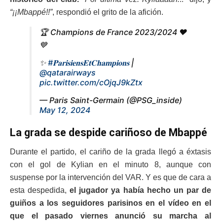
“¡¡Mbappé!!”
, respondió el grito de la afición.
🏆 Champions de France 2023/2024 ❤️
💙
✨
#𝐏𝐚𝐫𝐢𝐬𝐢𝐞𝐧𝐬𝐄𝐭𝐂𝐡𝐚𝐦𝐩𝐢𝐨𝐧𝐬
|
@qatarairways
pic.twitter.com/cOjqJ9kZtx
— Paris Saint-Germain (@PSG_inside)
May 12, 2024
La grada se despide cariñoso de Mbappé
Durante el partido, el cariño de la grada llegó a éxtasis
con el gol de Kylian en el minuto 8, aunque con
suspense por la intervención del VAR. Y es que de cara a
esta despedida,
el jugador ya había hecho un par de
guiños a los seguidores parisinos en el vídeo en el
que el pasado viernes anunció su marcha al