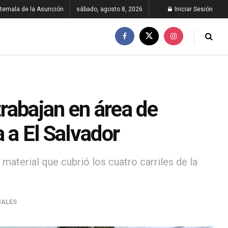
temala de la Asunción
sábado, agosto 8, 2026
Iniciar Sesión
rabajan en área de
 a El Salvador
material que cubrió los cuatro carriles de la
NALES