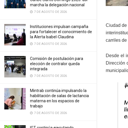
marcha la delegación nacional
7 DE AGOSTO DE 2026
Ciudad de 
Instituciones impulsan campaña
para fortalecer el conocimiento de
interinstit
la Alerta Isabel-Claudina
carriles de
7 DE AGOSTO DE 2026
Desde el i
Comisión de postulación para
Dirección 
elección de contralor queda
integrada
municipalid
7 DE AGOSTO DE 2026

Mintrab continúa impulsando la
habilitación de salas de lactancia
materna en los espacios de
M
trabajo
l
7 DE AGOSTO DE 2026
e
IGT continúa ejecutando