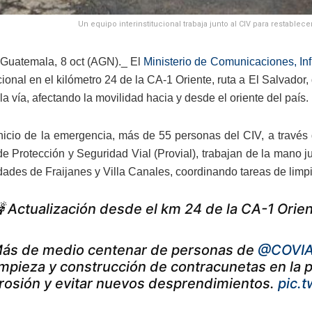
Un equipo interinstitucional trabaja junto al CIV para restablecer
Guatemala, 8 oct (AGN)._ El
Ministerio de Comunicaciones, Inf
ucional en el kilómetro 24 de la CA-1 Oriente, ruta a El Salvado
 la vía, afectando la movilidad hacia y desde el oriente del país.
nicio de la emergencia, más de 55 personas del CIV, a través 
de Protección y Seguridad Vial (Provial), trabajan de la mano ju
ades de Fraijanes y Villa Canales, coordinando tareas de limpie
 Actualización desde el km 24 de la CA-1 Orien
ás de medio centenar de personas de
@COVIA
impieza y construcción de contracunetas en la par
rosión y evitar nuevos desprendimientos.
pic.