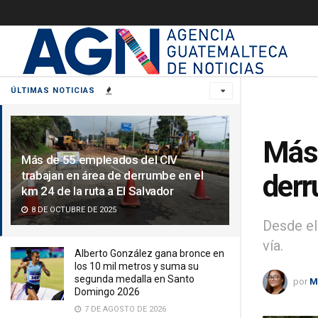
ÚLTIMAS NOTICIAS
Más 
Más de 55 empleados del CIV
trabajan en área de derrumbe en el
derr
km 24 de la ruta a El Salvador
8 DE OCTUBRE DE 2025
Desde el
vía.
Alberto González gana bronce en
los 10 mil metros y suma su
segunda medalla en Santo
por
M
Domingo 2026
7 DE AGOSTO DE 2026