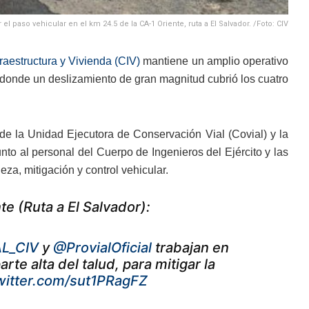
 el paso vehicular en el km 24.5 de la CA-1 Oriente, ruta a El Salvador. /Foto: CIV
raestructura y Vivienda (CIV)
mantiene un amplio operativo
r, donde un deslizamiento de gran magnitud cubrió los cuatro
de la Unidad Ejecutora de Conservación Vial (Covial) y la
nto al personal del Cuerpo de Ingenieros del Ejército y las
za, mitigación y control vehicular.
te (Ruta a El Salvador):
L_CIV
y
@ProvialOficial
trabajan en
te alta del talud, para mitigar la
twitter.com/sut1PRagFZ