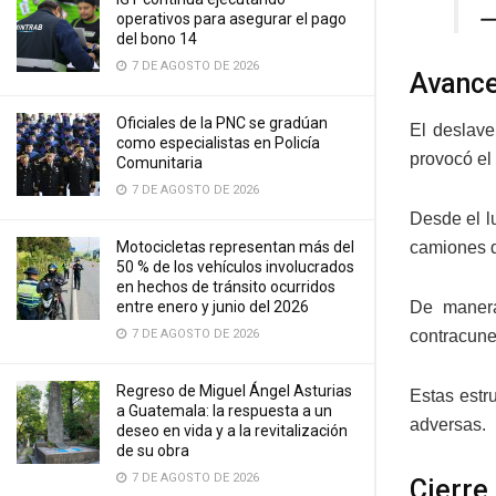
—
operativos para asegurar el pago
del bono 14
7 DE AGOSTO DE 2026
Avance
Oficiales de la PNC se gradúan
El deslave
como especialistas en Policía
provocó el 
Comunitaria
7 DE AGOSTO DE 2026
Desde el l
Motocicletas representan más del
camiones de
50 % de los vehículos involucrados
en hechos de tránsito ocurridos
entre enero y junio del 2026
De manera 
7 DE AGOSTO DE 2026
contracunet
Regreso de Miguel Ángel Asturias
Estas estr
a Guatemala: la respuesta a un
adversas.
deseo en vida y a la revitalización
de su obra
7 DE AGOSTO DE 2026
Cierre