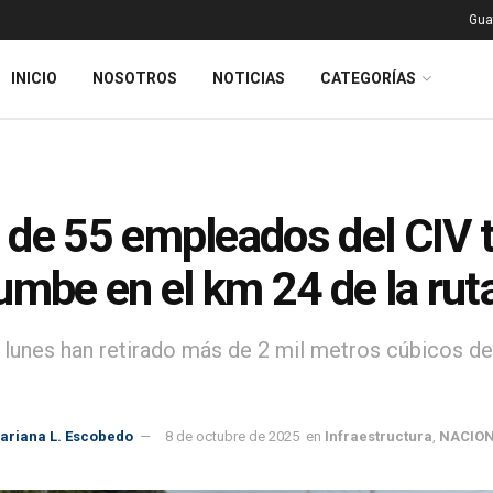
Gua
INICIO
NOSOTROS
NOTICIAS
CATEGORÍAS
de 55 empleados del CIV t
umbe en el km 24 de la ruta
 lunes han retirado más de 2 mil metros cúbicos de 
ariana L. Escobedo
8 de octubre de 2025
en
Infraestructura
,
NACIO