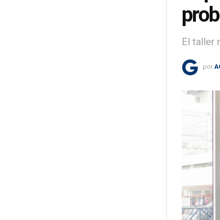
prob
El taller
por
A