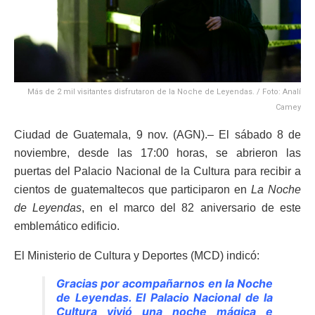
Más de 2 mil visitantes disfrutaron de la Noche de Leyendas. / Foto: Analí
Camey
Ciudad de Guatemala, 9 nov. (AGN).– El sábado 8 de
noviembre, desde las 17:00 horas, se abrieron las
puertas del Palacio Nacional de la Cultura para recibir a
cientos de guatemaltecos que participaron en
La Noche
de Leyendas
, en el marco del 82 aniversario de este
emblemático edificio.
El Ministerio de Cultura y Deportes (MCD) indicó:
Gracias por acompañarnos en la Noche
de Leyendas. El Palacio Nacional de la
Cultura vivió una noche mágica e