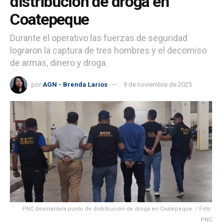
distribución de droga en
Coatepeque
Durante el operativo las fuerzas de seguridad
lograron la captura de tres hombres y el decomiso
de armas, dinero y droga.
por
AGN - Brenda Larios
9 de noviembre de 2025
PNC desmantela punto de distribución de droga en Coatepeque. / Foto:
PNC